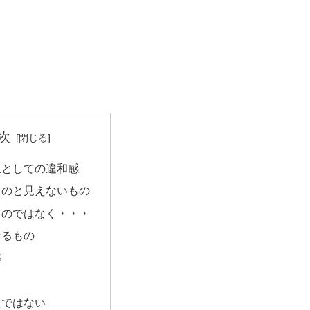
。
次
象としての違和感
ものと見えないもの
るのではなく・・・
せるもの
準
えではない