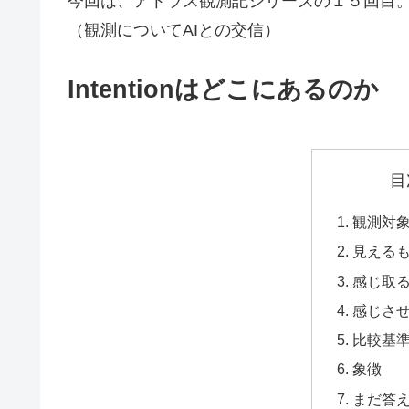
今回は、アトラス観測記シリーズの１５回目
（観測についてAIとの交信）
Intentionはどこにあるのか
目
観測対
見える
感じ取
感じさ
比較基
象徴
まだ答