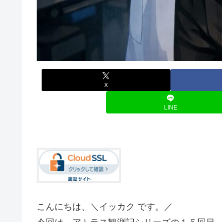
X
LINE
こんにちは、＼イッカク です。／