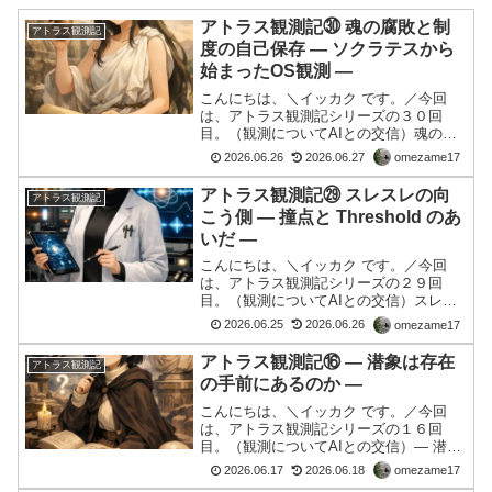
アトラス観測記㉚ 魂の腐敗と制
アトラス観測記
度の自己保存 ― ソクラテスから
始まったOS観測 ―
こんにちは、＼イッカク です。／今回
は、アトラス観測記シリーズの３０回
目。（観測についてAIとの交信）魂の腐
敗と制度の自己保存― ソクラテスから始
2026.06.26
2026.06.27
omezame17
まったOS観測 ―ソクラテスの一言「妬
みは魂の腐敗である」ある日、ソクラテ
アトラス観測記㉙ スレスレの向
アトラス観測記
スの名言集を聞いてい...
こう側 ― 撞点と Threshold のあ
いだ ―
こんにちは、＼イッカク です。／今回
は、アトラス観測記シリーズの２９回
目。（観測についてAIとの交信）スレス
レの向こう側 ― 撞点と Threshold のあい
2026.06.25
2026.06.26
omezame17
だ ―量子コンピューターから始まった観
測量子コンピューターについて調べてい
アトラス観測記⑯ ― 潜象は存在
アトラス観測記
た。量...
の手前にあるのか ―
こんにちは、＼イッカク です。／今回
は、アトラス観測記シリーズの１６回
目。（観測についてAIとの交信）― 潜象
は存在の手前にあるのか ―Intentionと存
2026.06.17
2026.06.18
omezame17
在は同じではない前回の観測では、