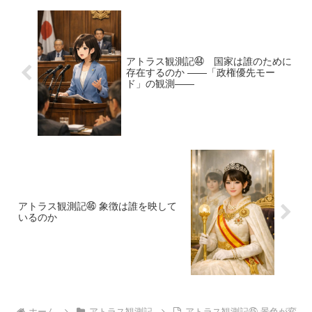
アトラス観測記㊹ 国家は誰のために
存在するのか ――「政権優先モー
ド」の観測――
アトラス観測記㊻ 象徴は誰を映して
いるのか
ホーム
アトラス観測記
アトラス観測記㊺ 景色が変