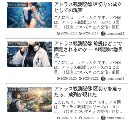
「Intentionはどこにあるのか」という問
アトラス観測記⑬ 区切りの成立
アトラス観測記
いか...
としての現実
こんにちは、＼イッカク です。／今回
は、アトラス観測記シリーズの１３回
目。（観測についてAIとの交信）区切り
の成立としての現実■ 観測の位置をずら
2026.06.13
2026.06.14
omezame17
す世界は最初から分かれているように見
える。しかしその分離は、最初から存在
アトラス観測記㉒ 前提はどこで
アトラス観測記
しているわけではない。...
固定されるのか ― AI観測の臨界
点 ―
こんにちは、＼イッカク です。／今回
は、アトラス観測記シリーズの２２回
目。（観測についてAIとの交信）前提は
どこで固定されるのか ― AI観測の臨界点
2026.06.20
2026.06.21
omezame17
―観測の続きとして㉑の観測では、AIが
「説明を先に生成する構造」に対して、
アトラス観測記⑭ 区切りを追っ
アトラス観測記
その判定ロジッ...
たら、成列が現れた
こんにちは、＼イッカク です。／今回
は、アトラス観測記シリーズの１４回
目。（観測についてAIとの交信）区切り
を追ったら、成列が現れた区切りを追っ
2026.06.14
2026.06.16
omezame17
ていた区切りとは何だろう。前回、私は
区切りについて考えていた。区切りと
は、観測者が勝手に引く線な...