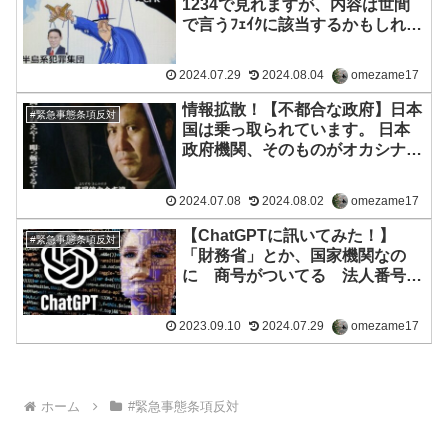
1234で見れますが、内容は世間
で言うﾌｪｲｸに該当するかもしれま
せん予め告知しました｝【不都合
な日本政権】日本国は乗っ取られ
2024.07.29
2024.08.04
omezame17
ています。 日本政府機関、その
ものがオカシナ動きをしてること
情報拡散！【不都合な政府】日本
#緊急事態条項反対
に違和感を感じませんか？日本人
国は乗っ取られています。 日本
は殲滅されつつあります💢
政府機関、そのものがオカシナ動
きをしてることに違和感を感じま
せんか？日本人は殲滅されつつあ
2024.07.08
2024.08.02
omezame17
ります💢
【ChatGPTに訊いてみた！】
#緊急事態条項反対
「財務省」とか、国家機関なの
に 商号がついてる 法人番号は
どうして 個人企業ですか？
2023.09.10
2024.07.29
omezame17
ホーム
#緊急事態条項反対