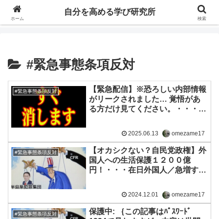
自分の価値を高めるための学びについて研究し、セミナーや情報（ブログ、動
自分を高める学び研究所
画、本などの）コンテンツを紹介するブログです。
ホーム
検索
#緊急事態条項反対
【緊急配信】※恐ろしい内部情報
#緊急事態条項反対
がリークされました… 覚悟があ
る方だけ見てください。・・・確
証のない情報ですが、注意喚起で
すね。
2025.06.13
omezame17
【オカシクない？自民党政権】外
#緊急事態条項反対
国人への生活保護１２００億
円！・・・在日外国人／急増する
外国人／
2024.12.01
omezame17
保護中: ｛この記事はﾊﾟｽﾜｰﾄﾞ
#緊急事態条項反対