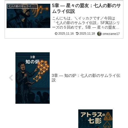
会」という二重の支配構造に対抗するSF
5章 ― 星々の盟友：七人の影のサ
七人の影のサムライ伝説
寓話小説「アトラス...
ムライ伝説
こんにちは、＼イッカクです／今回は
「七人の影のサムライ伝説」SF寓話シリ
ーズの５回めです。5章 ― 星々の盟友彼
の声が都市の空に届いた夜、異変が起き
2025.11.16
2025.11.18
omezame17
た。 地下の放送局のアンテナが、通常の
周波数を超えて反応した。 誰もが「ノイ
ズ」と思ったその...
3章 ― 知の炉：七人の影のサムライ伝
説