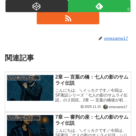
0
omezame17
関連記事
2章 ― 言葉の橋：七人の影のサム
七人の影のサムライ伝説
ライ伝説
こんにちは、＼イッカクです／今回は、
SF寓話シリーズ「七人の影のサムライ伝
説」の２回目。2章 ― 言葉の橋彼が初め
て声を挙げたのは、母親が「信用スコア
2025.11.15
omezame17
の低下」によって医療ローンを拒否され
た日だった。 病院の窓口で、冷たい声が
7章 ― 審判の座：七人の影のサム
七人の影のサムライ伝説
告げた。「あなた...
ライ伝説
こんにちは、＼イッカクです／今回は、
SF寓話「七人の影のサムライ伝説」シリ