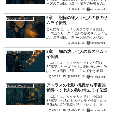
ーズの７回目。7章 ― 審判の座彼女の名
は知られていない。 だが、かつて彼女は
2025.11.18
omezame17
「秩序の設計者」と呼ばれていた。 金融
勢力の中枢で、都市の構造を設計し、情
6章 ― 記憶の守人：七人の影のサ
七人の影のサムライ伝説
報の流れを最適...
ムライ伝説
こんにちは、＼イッカクです／今回は、
SF寓話シリーズ「七人の影のサムライ伝
説」の６回目。6章 ― 記憶の守人彼女
は、図書館の地下に住んでいた。かつて
2025.11.18
omezame17
は歴史学者だったが、金融勢力による
「情報の最適化政策」によって、古文書
3章 ― 知の炉：七人の影のサムラ
七人の影のサムライ伝説
や神話資料は「非効率」...
イ伝説
こんにちは、＼イッカクです／今回は、
SF寓話シリーズ「七人の影のサムライ伝
説」の３回目。3章 ― 知の炉彼が教壇に
立つようになったのは、かつて教え子が
2025.11.15
2025.11.16
omezame17
「社会に不要な存在」として排除された
ことがきっかけだった。 その少年は、数
アトラスの七影_構想から宇宙的
七人の影のサムライ伝説
学の才能に溢れて...
覚醒へ：七人の影のサムライ伝説
こんにちは、＼イッカクです／今回は、
SF寓話「七人の影のサムライ伝説」の文
章作成の設計過程を話しています。アト
ラスの七影: 覚醒の記録現代の日本を覆う
2025.11.16
2025.11.19
omezame17
「グローバル金融勢力」と「超監視社