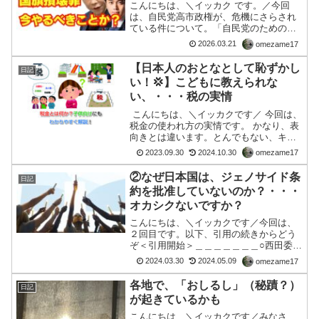
こんにちは、＼イッカク です。／今回
は、自民党高市政権が、危機にさらされ
ている件について。「自民党のための自
民党」になってしまう制度構造とは何か
2026.03.21
omezame17
「自民党のための自民党」になってしま
う制度構造とは何か――市民のための政
【日本人のおとなとして恥ずかし
日記
治を取り戻すための出口戦...
い！💢】こどもに教えられな
い、・・・税の実情
こんにちは、＼イッカクです／ 今回は、
税金の使われ方の実情です。 かなり、表
向きとは違います。とんでもない、キチ
ガイ為政者によって 私たちの血税が抜き
2023.09.30
2024.10.30
omezame17
取られ 税金の使い方も、破廉恥 ＆ 私た
ち国民をころすために使われてます。詳
②なぜ日本国は、ジェノサイド条
日記
細は、Er...
約を批准していないのか？・・・
オカシクないですか？
こんにちは、＼イッカクです／今回は、
２回目です。以下、引用の続きからどう
ぞ＜引用開始＞＿＿＿＿＿＿＿○西田委
員 大変御丁寧な答弁、ありがとうござ
2024.03.30
2024.05.09
omezame17
いました。 おっしゃったとおり、ＩＣ
Ｃローマ規程、二〇〇七年にこれを締結
各地で、「おしるし」（秘蹟？）
日記
し、そしてあわせて、ロー...
が起きているかも
こんにちは、＼イッカクです／みなさ