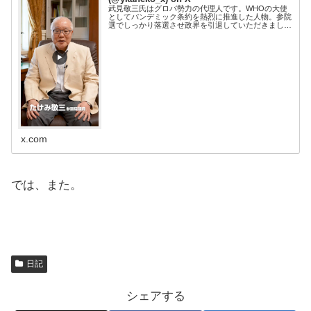
武見敬三氏はグロバ勢力の代理人です。WHOの大使
としてパンデミック条約を熱烈に推進した人物。参院
選でしっかり落選させ政界を引退していただきましょ
う。
x.com
では、また。
日記
シェアする