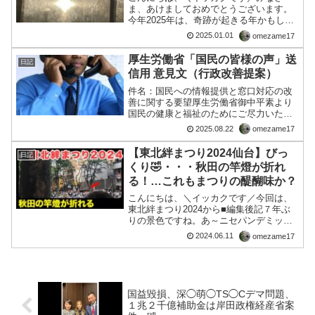
ま、あけましておめでとうございます。
今年2025年は、奇跡が起きる年かもしれ
ません。１５：２２現在、和多志の家に
2025.01.01
omezame17
西日が差しており窓のカーテン越しに
「太陽さま」を撮影した所、UFOのよう
厚生労働省「国民の皆様の声」送
日記
なかたちというか、聖霊...
信用 意見文（行政改善提案）
件名：国民への情報提供と窓口対応の改
善に関する要望厚生労働省御中平素より
国民の健康と福祉のためにご尽力いただ
き、誠にありがとうございます。私は、
2025.08.22
omezame17
ワクチン接種や感染症対策など、国民の
生命に関わる重要な政策において、厚労
【東北絆まつり2024仙台】びっ
日記
省の情報提供のあり方と窓...
くり🤣・・・秋田の竿燈が折れ
る！…これもまつりの醍醐味か？
こんにちは、＼イッカクです／今回は、
東北絆まつり2024から■編集後記７年ぶ
りの景色ですね。あ～ニセパンデミック
のせいでしばらく会えなかったけど、こ
2024.06.11
omezame17
うやって見ますとやっぱ、祭りは良いで
すねぇ。。では、また。
国益毀損、深◯萌◯TS◯Cデマ問題、
１兆２千億補助金は岸田政権経産省案