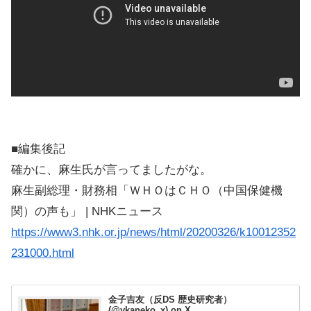
■編集後記
確かに、麻生氏が言ってましたがな。
麻生副総理・財務相「ＷＨＯはＣＨＯ（中国保健機
関）の声も」 | NHKニュース
https://www3.nhk.or.jp/news/html/20200326/k10012352
231000.html
金子吉友（反DS 歴史研究者）
(@ykaneko_x) on X