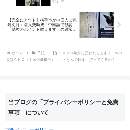
件。🤣
【完全にアウト】横手市が中国人に猟
銃免許＋購入費助成！中国語で勧誘
「試験のポイント教えます」の異常事
態・・・昭和の「金嬉老事件」を連想
してしまいます。
ホーム
日記
２０２０年から云われてますよ：ＷＨ
ＯはＣＨＯ（中国保健機関）・・・なんで日本に持ってくるの？
当ブログの「プライバシーポリシーと免責
事項」について