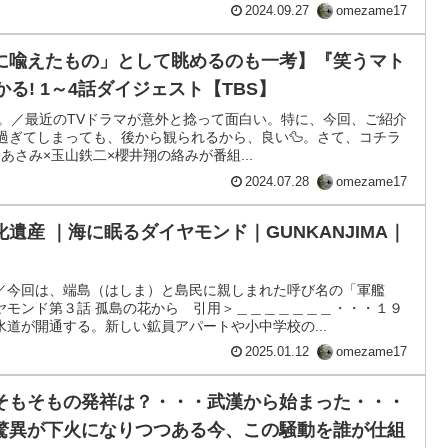
2024.09.27
omezame17
に喩えたもの」として眺めるのも一考】『笑うマト
る! 1～4話ダイジェスト【TBS】
す。／最近のTVドラマが意外と捻って面白い。特に、今回、ご紹介
が過ぎてしまっても、後から観られるから、良い🦆。さて、コチラ
あさみ×玉山鉄二×櫻井翔の絡みが番組...
2024.07.28
omezame17
遺産 ｜海に眠るダイヤモンド｜GUNKANJIMA｜
／今回は、端島（はしま）と島民に親しまれた呼び名の「軍艦
ヤモンド第３話 孤島の花から 引用＞＿＿＿＿＿＿＿・・・１９
道が開通する。新しい鉱員アパートや小中学校の...
2025.01.12
omezame17
そもそもの発祥は？・・・武漢から始まった・・・
驚異が下火になりつつある今、この騒動を誰が仕組