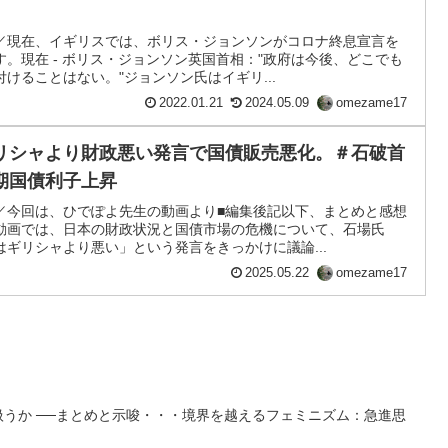
／現在、イギリスでは、ボリス・ジョンソンがコロナ終息宣言を
。現在 - ボリス・ジョンソン英国首相："政府は今後、どこでも
けることはない。"ジョンソン氏はイギリ...
2022.01.21
2024.05.09
omezame17
リシャより財政悪い発言で国債販売悪化。＃石破首
期国債利子上昇
／今回は、ひでぽよ先生の動画より■編集後記以下、まとめと感想
動画では、日本の財政状況と国債市場の危機について、石場氏
ギリシャより悪い」という発言をきっかけに議論...
2025.05.22
omezame17
扱うか ──まとめと示唆・・・境界を越えるフェミニズム：急進思