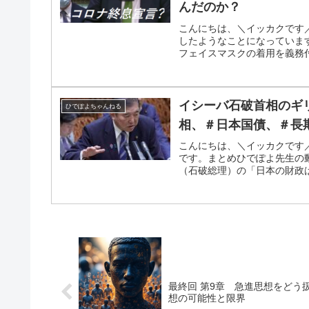
んだのか？
こんにちは、＼イッカクです
したようなことになっています
フェイスマスクの着用を義務付
イシーバ石破首相のギ
ひでぽよちゃんねる
相、＃日本国債、＃長
こんにちは、＼イッカクです
です。まとめひでぽよ先生の
（石破総理）の「日本の財政は
最終回 第9章 急進思想をどう
想の可能性と限界