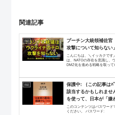
関連記事
プーチン大統領補佐官
日記
攻撃について知らない
こんにちは、＼イッカクです
は、NATOの存在を意識し
DMZ化を進める戦略を取って
保護中: ｛この記事はﾊﾟ
日記
該当するかもしれませ
を使って、日本が「嫌
か？」・・・日本がと
このコンテンツはパスワード
ください。 パスワード:
れなくなるから？😱