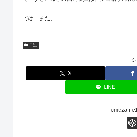
では、また。
日記
シ
X
LINE
omezam