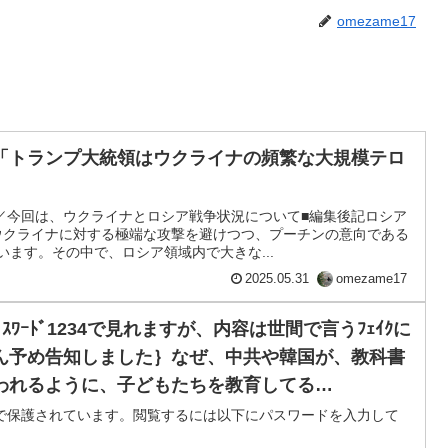
omezame17
「トランプ大統領はウクライナの頻繁な大規模テロ
」
／今回は、ウクライナとロシア戦争状況について■編集後記ロシア
、ウクライナに対する極端な攻撃を避けつつ、プーチンの意向である
います。その中で、ロシア領域内で大きな...
2025.05.31
omezame17
ｽﾜｰﾄﾞ1234で見れますが、内容は世間で言うﾌｪｲｸに
ん予め告知しました｝なぜ、中共や韓国が、教科書
われるように、子どもたちを教育してる
ても素晴らしく、憧れてもらっては国内の統制がと
で保護されています。閲覧するには以下にパスワードを入力して