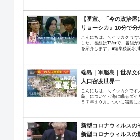
【番宣、「今の政治屋
日記
リョーシカ』10分で分か
こんにちは、＼イッカク で
した、番組はTVerで、番組
を紹介します。■編集後記水川
端島｜軍艦島｜世界文化
日記
人口密度世界一
こんにちは、＼イッカクです
島」について＜海に眠るダイ
５７年１０月。ついに端島に水
新型コロナウィルスの
日記
新型コロナウィルスの