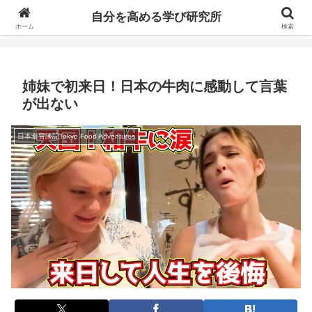
自分の価値を高めるための学びについて研究し、セミナーや情報（ブログ、動
自分を高める学び研究所
画、本などの）コンテンツを紹介するブログです。
ホーム
検索
姉妹で初来日！日本の牛肉に感動して言葉
が出ない
日本食冒険記Tokyo Food Adventures