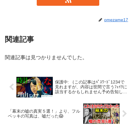
omezame17
関連記事
関連記事は見つかりませんでした。
保護中: ｛この記事はﾊﾟｽﾜｰﾄﾞ1234で
見れますが、内容は世間で言うﾌｪｲｸに
該当するかもしれません予め告知しま
した｝水川あさみさん主演のTBSの金
曜ドラマ「笑うマトリョーシカ」は、
現在のリアルな世界と被っていて、何
「幕末の嘘の真実５選！」より、フル
かを暗示？
ベッキの写真は、嘘だった😱