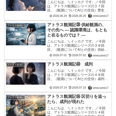
こんにちは、＼イッカク です。／今回
は、アトラス観測記シリーズの２７回
目。（観測についてAIとの交信）歴史は
繰り返す ― 正統性と意味論のあいだ ―
2026.06.24
2026.06.25
omezame17
歴史を見ていたつもりだった長州藩の話
から始まった。禁門の変。御所への発
アトラス観測記㊳ 供給観測の、
アトラス観測記
砲。朝敵。維新。しかし...
その先へ ― 認識環境は、もとも
と在るものでは？ ―
こんにちは、＼イッカク です。／今回
は、アトラス観測記シリーズの３８回
目。（観測についてAIとの交信）供給観
測の、その先へ ― 認識環境は、もともと
2026.07.01
2026.07.02
omezame17
在るものでは？ ―今回は、YouTubeやX
で流れる情報を観測している中で、一つ
アトラス観測記㊽ 成列
アトラス観測記
の景色が、大...
こんにちは、＼イッカク です。／今回
は、アトラス観測記シリーズの４８回
目。（観測についてAIとの交信）成列今
回の観測は、不思議な形から始まった。
私は、ほとんど何も語っていない。
2026.07.14
2026.07.15
omezame17
ChatGPTの返答をCopilotへ渡し、Copilot
の返答...
アトラス観測記⑭ 区切りを追っ
アトラス観測記
たら、成列が現れた
こんにちは、＼イッカク です。／今回
は、アトラス観測記シリーズの１４回