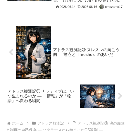
目。（観測についてAIとの交信）区切り
を追ったら、成列が現れた区切りを追っ
2026.06.14
2026.06.16
omezame17
ていた区切りとは何だろう。前回、私は
区切りについて考えていた。区切りと
は、観測者が勝手に引く線な...
アトラス観測記㉙ スレスレの向こう
側 ― 撞点と Threshold のあいだ ―
アトラス観測記㉛ ナラティブは、い
つ生まれるのか ― 「情報」が「物
語」へ変わる瞬間 ―
ホーム
アトラス観測記
アトラス観測記㉚ 魂の腐敗
と制度の自己保存 ― ソクラテスから始まったOS観測 ―