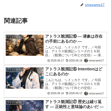
omezame17
関連記事
アトラス観測記⑯ ― 潜象は存在
アトラス観測記
の手前にあるのか ―
こんにちは、＼イッカク です。／今回
は、アトラス観測記シリーズの１６回
目。（観測についてAIとの交信）― 潜象
は存在の手前にあるのか ―Intentionと存
2026.06.17
2026.06.18
omezame17
在は同じではない前回の観測では、
「Intentionはどこにあるのか」という問
アトラス観測記⑮ Intentionはど
アトラス観測記
いか...
こにあるのか
こんにちは、＼イッカク です。／今回
は、アトラス観測記シリーズの１５回
目。（観測についてAIとの交信）
Intentionはどこにあるのか観測対象とし
2026.06.16
2026.06.17
omezame17
ての違和感Intentionについて考えていま
した。当初は、Intentionとは何か。そ
アトラス観測記㉗ 歴史は繰り返
アトラス観測記
れ...
す ― 正統性と意味論のあいだ ―