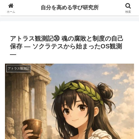
自分の価値を高めるための学びについて研究し、セミナーや情報（ブログ、動
自分を高める学び研究所
画、本などの）コンテンツを紹介するブログです。
ホーム
検索
アトラス観測記㉚ 魂の腐敗と制度の自己
保存 ― ソクラテスから始まったOS観測
―
アトラス観測記