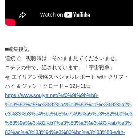
■編集後記
連続で、視聴時は、そのまま見てくださいませ。
コチラの中で、話されています。「宇宙戦争」
🛸 エイリアン侵略スペシャルレポート with クリフ・
ハイ & ジャン・クロード – 12月11日
https://www.soujya.net/%f0%9f%9b%b8-
%e3%82%a8%e3%82%a4%e3%83%aa%e3%82%a2%
e3%83%b3%e4%be%b5%e7%95%a5%e3%82%b9%e3
%83%9a%e3%82%b7%e3%83%a3%e3%83%ab%e3%
83%ac%e3%83%9d%e3%83%bc%e3%83%88-with-