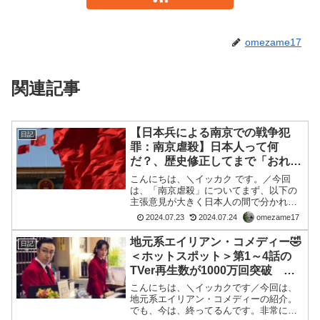
omezame17
関連記事
【日本兵による南京での戦争犯
日記
罪：南京虐殺】日本人って何
だ？、歴史修正してまで「おれた
ちは凄い、良い人間なんだぜ」と
こんにちは、＼イッカク です。／今回
いうのは、一方向しか観てない
は、「南京虐殺」についてまず、以下の
主張意見が大きく日本人の間で分かれて
🦆。
いるように感じます。A.南京虐殺は有っ
2024.07.23
2024.07.24
omezame17
た １．捕虜と住民の一部を特定の場所
に 集めて、一括的に殺処分した
地元系エイリアン・コメディー🤣
日記
２．殺処分は、主に機関銃...
＜ホットスポット＞第1～4話の
TVer再生数が1000万回突破 バ
カリズム脚本
こんにちは、＼イッカクです／今回は、
地元系エイリアン・コメディーの紹介。
でも、今は、終ってるんです。非常に、