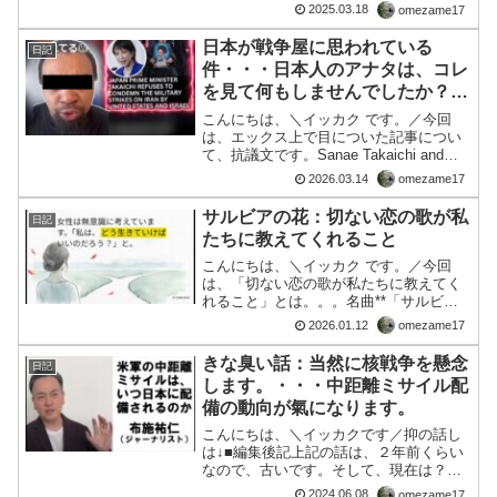
面白い設定で、日常の中になんで、ファ
2025.03.18
omezame17
ンタジーがリアルに入ってしまってる
の？の設定がやみつき。■編集後記ネット
日本が戦争屋に思われている
日記
検索すれば、結構いっぱい...
件・・・日本人のアナタは、コレ
を見て何もしませんでしたか？
もし、しなかったら、政府のウラ
こんにちは、＼イッカク です。／今回
にいる悪い輩の思う【壺】デス😱
は、エックス上で目についた記事につい
て、抗議文です。Sanae Takaichi and
Japan endorses Donald Trump and Israeli
2026.03.14
omezame17
war crimes in Ira...
サルビアの花：切ない恋の歌が私
日記
たちに教えてくれること
こんにちは、＼イッカク です。／今回
は、「切ない恋の歌が私たちに教えてく
れること」とは。。。名曲**「サルビア
の花」の背景にある切ない物語を、子ど
2026.01.12
omezame17
もたちにも伝わるよう優しく紐解いたナ
レーションです。歌詞に込められた、愛
きな臭い話：当然に核戦争を懸念
日記
情だけでは解決できない...
します。・・・中距離ミサイル配
備の動向が氣になります。
こんにちは、＼イッカクです／抑の話し
は↓■編集後記上記の話は、２年前くらい
なので、古いです。そして、現在は？和
多志は、「戦争」とは、「茶番」だと思
2024.06.08
omezame17