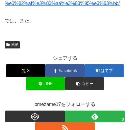
%e3%82%af%e3%83%aa%e3%83%95%e3%83%bb/
では、また。
日記
シェアする
X
Facebook
はてブ
LINE
コピー
omezame17をフォローする
0