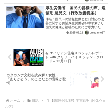
ってますので、すべての戦争は偽旗工作
から始まると考えます。それが、国家対
厚生労働省「国民の皆様の声」送
日記
国家のように見せかける...
信用 意見文（行政改善提案）
件名：国民への情報提供と窓口対応の改
善に関する要望厚生労働省御中平素より
国民の健康と福祉のためにご尽力いただ
き、誠にありがとうございます。私は、
2025.08.22
omezame17
ワクチン接種や感染症対策など、国民の
生命に関わる重要な政策において、厚労
省の情報提供のあり方と窓...
🛸 エイリアン侵略スペシャルレポー
ト with クリフ・ハイ & ジャン・クロ
ード – 12月11日
カタカムナ文献を読み解く女性・・・
「ありがとう」のことだまの意味が驚
愕
ホーム
日記
【朗読/小説/SF】宇宙戦争（H.G.ウェ
ルズ）