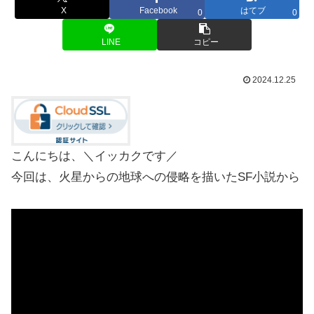
X
Facebook
はてブ
0
0
LINE
コピー
2024.12.25
こんにちは、＼イッカクです／
今回は、火星からの地球への侵略を描いたSF小説から