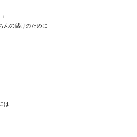
！」
毒ちんの儲けのために
には