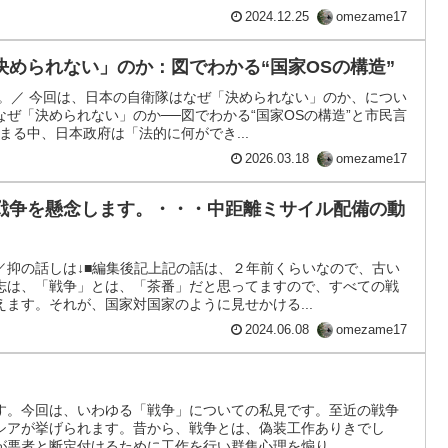
2024.12.25
omezame17
決められない」のか：図でわかる“国家OSの構造”
す。／ 今回は、日本の自衛隊はなぜ「決められない」のか、につい
ぜ「決められない」のか──図でわかる“国家OSの構造”と市民言
まる中、日本政府は「法的に何ができ...
2026.03.18
omezame17
戦争を懸念します。・・・中距離ミサイル配備の動
／抑の話しは↓■編集後記上記の話は、２年前くらいなので、古い
志は、「戦争」とは、「茶番」だと思ってますので、すべての戦
ます。それが、国家対国家のように見せかける...
2024.06.08
omezame17
す。今回は、いわゆる「戦争」についての私見です。至近の戦争
シアが挙げられます。昔から、戦争とは、偽装工作ありきでし
悪者と断定付けるために工作を行い群集心理を煽り...