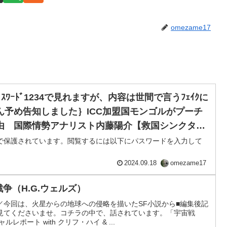
omezame17
ｽﾜｰﾄﾞ1234で見れますが、内容は世間で言うﾌｪｲｸに
ん予め告知しました｝ICC加盟国モンゴルがプーチ
由 国際情勢アナリスト内藤陽介【救国シンクタン
で保護されています。閲覧するには以下にパスワードを入力して
2024.09.18
omezame17
戦争（H.G.ウェルズ）
／今回は、火星からの地球への侵略を描いたSF小説から■編集後記
見てくださいませ。コチラの中で、話されています。「宇宙戦
レポート with クリフ・ハイ & ...