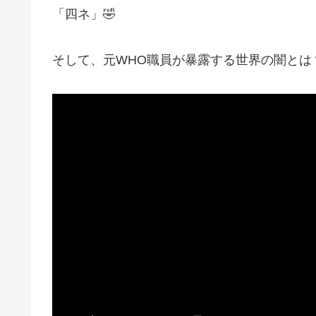
「四ネ」🤣
そして、元WHO職員が暴露する世界の闇とは