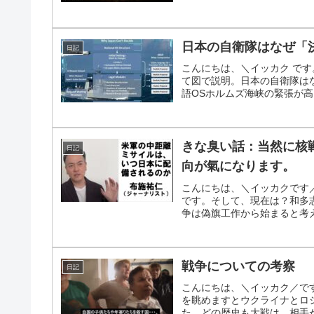
日本の自衛隊はなぜ「
日記
こんにちは、＼イッカク で
て図で説明。日本の自衛隊はな
語OSホルムズ海峡の緊張が高
きな臭い話：当然に核
日記
向が氣になります。
こんにちは、＼イッカクです
です。そして、現在は？和多
争は偽旗工作から始まると考え
戦争についての考察
日記
こんにちは、＼イッカク／で
を眺めますとウクライナとロ
た。どの歴史も大戦は、相手が