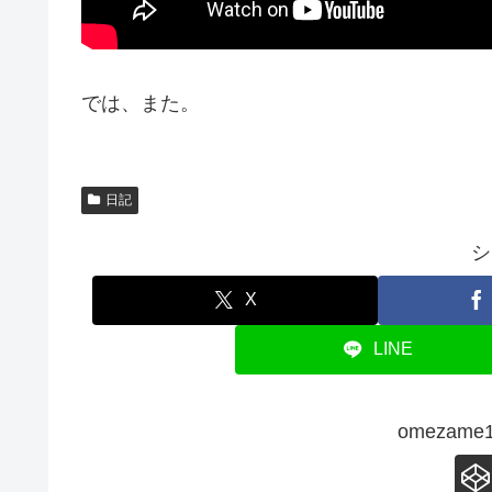
では、また。
日記
シ
X
LINE
omezam