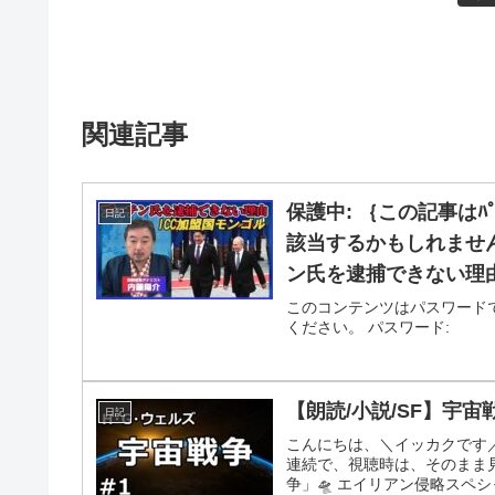
関連記事
保護中: ｛この記事はﾊﾟ
日記
該当するかもしれませ
ン氏を逮捕できない理
ク研究員所見】
このコンテンツはパスワード
ください。 パスワード:
【朗読/小説/SF】宇宙
日記
こんにちは、＼イッカクです
連続で、視聴時は、そのまま
争」🛸 エイリアン侵略スペシャル