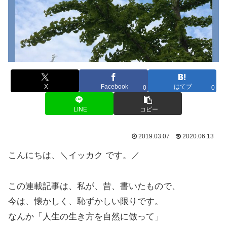
X
Facebook
はてブ
0
0
LINE
コピー
2019.03.07
2020.06.13
こんにちは、＼イッカク です。／
この連載記事は、私が、昔、書いたもので、
今は、懐かしく、恥ずかしい限りです。
なんか「人生の生き方を自然に倣って」