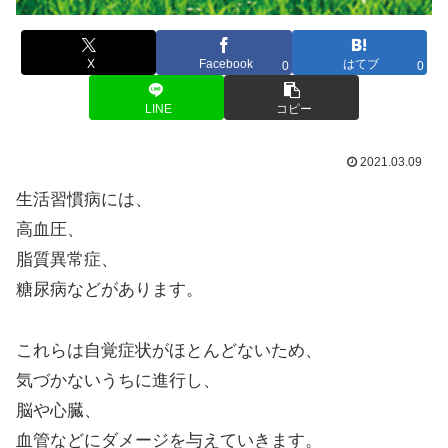
X
Facebook
はてブ
0
0
LINE
コピー
2021.03.09
生活習慣病には、
高血圧、
脂質異常症、
糖尿病などがあります。
これらは自覚症状がほとんどないため、
気づかないうちに進行し、
脳や心臓、
血管などにダメージを与えていきます。