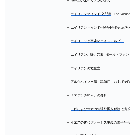
–
地球上のエイリアンの介入
–
エイリアンマインド-入門書
-The Verdants
–
エイリアンマインド-地球外生物の思考と行
–
エイリアンと宇宙のコインテルプロ
–
エイリアン、嘘、宗教
-ポール・フォン・
–
エイリアンの救世主
–
アルツハイマー病、認知症、および操作可
–
「エデンの神々」の分析
–
古代および未来の管理外国人種族
と超次元
–
イエスの古代グノーシス主義の弟子たちは