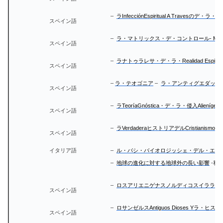
–
ラInfecciónEspiritual A Travesのデ・ラ・ル
スペイン語
–
ラ・マトリックス・デ・コントロール- MASアラ・
スペイン語
–
ラナトゥラレサ・デ・ラ・Realidad Espiritua
スペイン語
–
ラ・テオゴニア
–
ラ・アンティグエダッド
スペイン語
–
ラTeoríaGnóstica・デ・ラ・侵入Alienígena
スペイン語
–
ラVerdaderaヒストリアデルCristianismo
-
スペイン語
イタリア語
–
ル・バシ・バイオロジッシェ・デル・エリティスモ
–
地球の進化に対する地球外の長い影響
-私
–
ロスアリエニゲナスノルディコスイララザ
スペイン語
–
ロサンゼルスAntiguos Dioses Yラ・ヒス
スペイン語