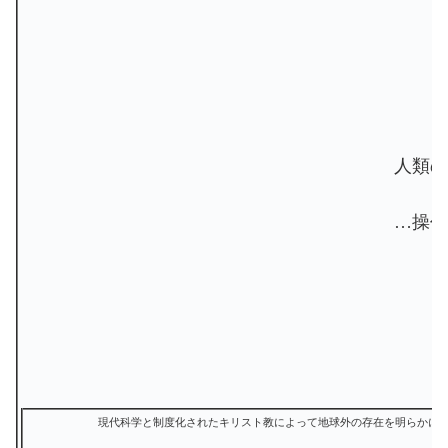
人類の
…操作
現代科学と制度化されたキリスト教によって地球外の存在を明らかに