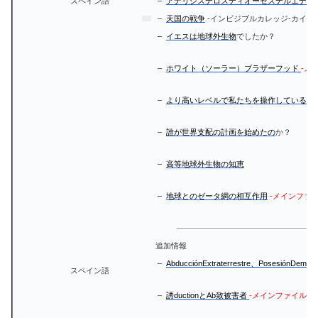
スペイン語
–
アナリシスデロスディオーセスデルエデン
–
天国の戦争
-インビジブルカレッジ-カイル
–
イエスは地球外生物
でしたか？
–
ホワイト（ソーラー）ブラザーフッド
-メ
–
より高いレベルで私たちを操作しているの
–
誰が世界支配の計画を始めたの
か？
–
高等地球外生物の知恵
–
地球とのゼータ網の相互作用
-メインファ
追加情報
–
AbducciónExtraterrestre、Poses
スペイン語
–
誘ductionとAb致被害者
-メインファイル