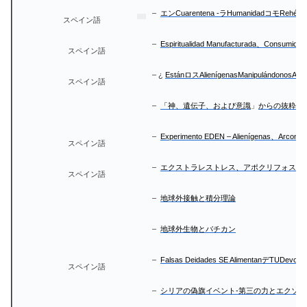
–
エンCuarentena -ラHumanidadコモRehén
-
スペイン語
–
Espiritualidad Manufacturada、Consumida Y
スペイン語
– ¿
EstánロスAlienígenasManipulándono
スペイン語
–
「神、遺伝子、および意識
」
からの抜粋
-
–
Experimento EDEN – Alienígenas、Arcontes
スペイン語
–
エクストラレストレス、アポクリフォスヴ
スペイン語
–
地球外接触と積分理論
–
地球外生物とバチカン
–
Falsas Deidades SE AlimentanデTUDevoci
スペイン語
–
シリアの偽旗イベント-第三の力とエクソ