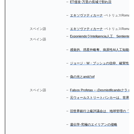
–
ET侵攻-万里の長城で割れ目
–
エキソヴァティカーナ
-ペトリュスRoman
スペイン語
–
エキソヴァティカーナ
-ペトリュスRomanu
–
ExponiendoラInteligencia人工、Sentiente Ex
スペイン語
–
感覚的、惑星外略奪、病原性AI人工知能の
–
ジョージ・W・ブッシュの信仰、確実性、
–
偽の光とandのof
スペイン語
–
Falsos Profetas – ¡Desmistificandoクライ
–
元ウォールストリートバンカーは、世界の
–
旧世界銀行上級評議会は、地球管理の「第
–
遺伝学-究極のエイリアンの侵略