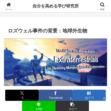
自分の価値を高めるための学びについて研究し、セミナーや情報（ブログ、動
自分を高める学び研究所
画、本などの）コンテンツを紹介するブログです。
ホーム
検索
ロズウェル事件の背景：地球外生物
X
Facebook
はてブ
0
0
LINE
コピー