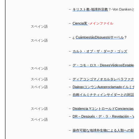
–
キリスト教-地球外宗教
？-Von Danike
–
Ciencia実
-メインファイル
スペイン語
–
¿
CuántoestásDispuestoサーベル
？
スペイン語
–
カルト・オブ・ザ・ダーク・ゴッズ
–
デ・コモ・ロス・DiosesVédicosEstablecie
スペイン語
スペイン語
–
ディアコンゴマノオカルタレベラファクタ
スペイン語
–
DialogoコンウンAutoproclamadoイルミナ
–
自称イルミナティインサイダーとの対話
-
スペイン語
–
Disidencia YコントロールドConciencias
–
DR – Después・デ・ラ・Revelación –
スペイン語
–
操作可能な地球外生物による人類への影響