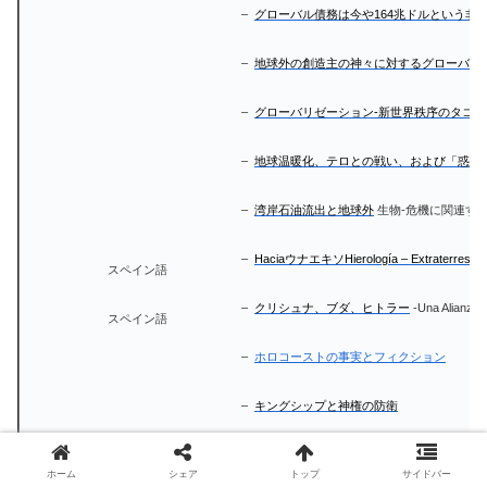
–
グローバル債務は今や164兆ドルという非
–
地球外の創造主の神々に対するグローバル
–
グローバリゼーション-新世界秩序のタコ
–
地球温暖化、テロとの戦い、および「惑星
–
湾岸石油流出と地球外
生物-​​危機に関連する
–
HaciaウナエキソHierología – Extrater
スペイン語
–
クリシュナ、ブダ、ヒトラー
-Una AlianzaI
スペイン語
–
ホロコーストの事実とフィクション
–
キングシップと神権の防衛
–
ゴビエルノスとエクストラレストレスの相
スペイン語
ホーム
シェア
トップ
サイドバー