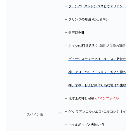
–
フランクE.ストレンジスとヴァリアントト
–
フリンジの知識
-初心者向け
–
銀河戦争III
–
ドイツのET連絡先
？-20世紀以降の遺産…-
–
グノーシスティックは、キリスト教徒がU
–
神、グローバリゼーション、および操作可
–
神、宗教、および操作可能な地球外生物
–
地球上の神と宗教
-メインファイル
–
ゲッ
ラアンエルシ
エロ
-エルコレジオイン
スペイン語
–
ヘイルボップと天国の門