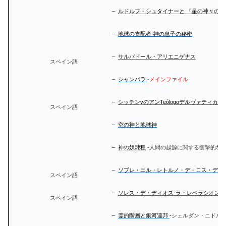
–
ルドルフ・シュタイナーと 『星の神々の遺
–
地球の支配者-神の息子の秘密
–
サルバドール・アリエニゲナス
スペイン語
–
シャンバラ
-メインファイル
–
シッチンyのアンTeólogoデルヴァティカー
スペイン語
–
空の神と地球神
–
神の奴隷種
-人間の起源に関する衝撃的な
–
ソブレ・エル・レトルノ・デ・ロス・ディオ
スペイン語
–
ソレス・デ・ディオス-ラ・レベラシオン
スペイン語
–
霊的階層と銀河連邦
-シェルダン・ニドル