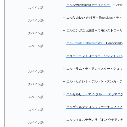
–
エルAdvenimientoアーリマンデ
-アンEnsa
スペイン語
–
エルArchivoとかげ座
– Reptoides・
スペイン語
–
エルエンガニョ決勝
–
ラモンストローサメ
スペイン語
–
エルFraude Extraterrestre
– Conociendo
スペイン語
–
エリートコントローラー、ワシントンDCのET
–
エル・ラム・デ・アレイスター・クロウリ
スペイン語
–
エル・セクレト・デル・ケ・ヌンカ・テ・
スペイン語
–
エルセルヒューマノ-フルートデラマニプ
スペイン語
–
エルヴェルダデロルシファーエスソフィア
スペイン語
–
エルウイルスデラレリギオン-ウナアンテ
スペイン語