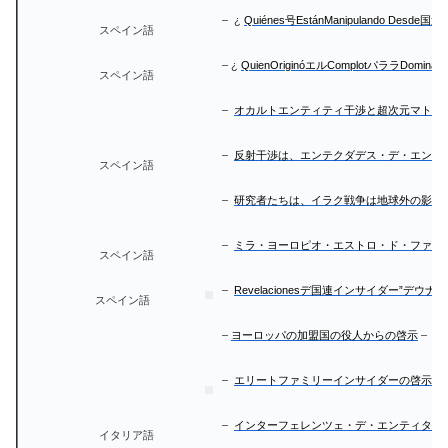
–
¿
Quiénes号EstánManipulando Des
スペイン語
– ¿
QuienOriginóエルComplotパララDomin
スペイン語
–
オカルトエンティティ干渉と超次元マトリ
–
反射干渉は、エンテクダデス・デ・エンテ
スペイン語
–
研究者たちは、イラク戦争は地球外の影響
–
ミラ・ヨーロピオ・エストロ・ド・ファン
スペイン語
–
Revelacionesデ国連インサイダー”デウ
スペイン語
–
ヨーロッパの加盟国の役人からの啓示
–
操
–
エリートファミリーインサイダーの啓示
–
インターフェレンツェ・デ・エンティタ・
イタリア語