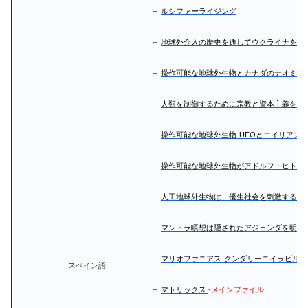
–
ルシファーライジング
–
地球外介入の歴史を通してウクライナを理
–
操作可能な地球外生物とカナダのナオミ・
–
人類を制御するために宗教と資本主義を使
–
操作可能な地球外生物-UFOとエイリアン
–
操作可能な地球外生物がアドルフ・ヒトラ
–
人工地球外生物は、優生社会を刺激するた
–
マントラ瞑想は隠されたアジェンダを明ら
–
マリオファニアス-クンダリーニイラビル
スペイン語
–
マトリックス
-メインファイル