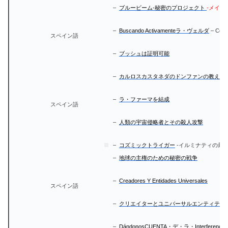
–
ブルービーム-秘密のプロジェクト
-メイン
–
Buscando Activamenteラ・ヴェルダ
– Cono
スペイン語
–
ブッシュは証明可能
–
カルロスカスタネダのドンファンの教え
-
–
ラ・ファーマを結成
スペイン語
–
人類の宇宙侵略者とその殺人攻撃
–
コズミックトライガー
-イルミナティの最
–
地球の主権のための秘密の戦争
–
Creadores Y Entidades Universales
スペイン語
–
クリエイターとユニバーサルエンティティ
–
DándonosCUENTA・デ・ラ・InterferenciaAl