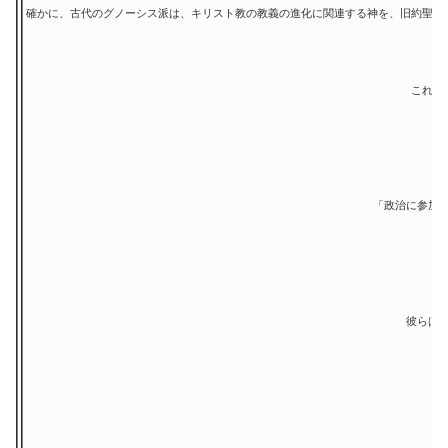
確かに、古代のグノーシス派は、キリスト教の教義の進化に関連する神を、旧約聖書
これら
「政治に参加
彼らは