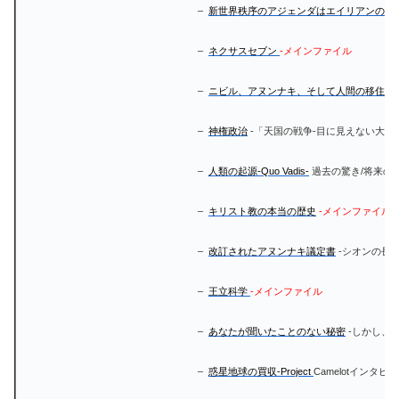
–
新世界秩序のアジェンダはエイリアンのア
–
ネクサスセブン
-メインファイル
–
ニビル、アヌンナキ、そして人間の移住-
–
神権政治
-「天国の戦争-目に見えない大学
–
人類の起源-Quo Vadis-
過去の驚き/将来の
–
キリスト教の本当の歴史
-メインファイル
–
改訂されたアヌンナキ議定書
-シオンの長
–
王立科学
-メインファイル
–
あなたが聞いたことのない秘密
-しかし、
–
惑星地球の買収-Project
CamelotインタビューJ