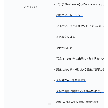
–
メンテAlienígena -ウンDetonador
-ロサンゼル
スペイン語
–
詐欺のメッセンジャー
–
ノルディックエイリアンとザグレイルレー
–
神の呪文を破る
–
その他の世界
–
写真は、1957年に米国の首都を訪れたス
–
惑星の乗っ取り-死にゆく惑星の秘密の征服
–
地球外存在の政治的管理
–
人間の葛藤に関する心理社会的研究は、人
–
検疫-人類は人質を開催
-究極の真実