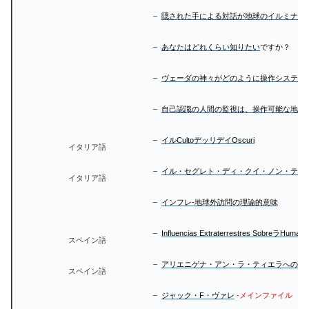
–
隠された手による対話が地球のイルミナテ
–
あなたはどれくらい知りたい
ですか？
–
ヴェーダの神々がどのように操作システム
–
自己認識の人間の監視は、操作可能な地球
–
イルCultoデッリデイOscuri
イタリア語
–
イル・セグレト・ディ・クイ・ノン・ティ
イタリア語
–
インフレ-地球外訪問の理論的意味
–
Influencias Extraterrestres SobreラHumani
スペイン語
–
アリエニゲナ・アン・ラ・ティエラへの介
スペイン語
–
ジャック・F・ヴァレ
-メインファイル