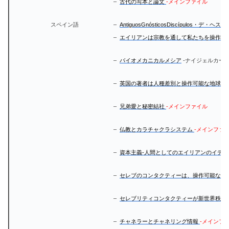
–
古代の写本と論文
-メインファイル
スペイン語
–
AntiguosGnósticosDiscípulos・デ・ヘ
–
エイリアンは宗教を通して私たちを操作し
–
バイオメカニカルメシア
-ナイジェルカー
–
英国の著者は人種差別と操作可能な地球外
–
兄弟愛と秘密結社
-メインファイル
–
仏教とカラチャクラシステム
-メインファ
–
資本主義-人間としてのエイリアンのイデオ
–
セレブのコンタクティーは、操作可能な地
–
セレブリティコンタクティーが新世界秩序
–
チャネラーとチャネリング情報
-メインフ