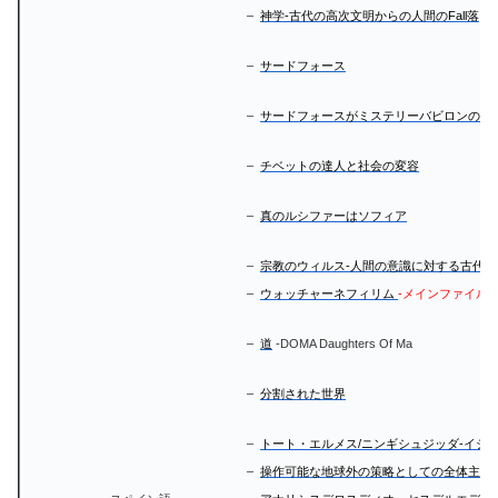
–
神学-古代の高次文明からの人間のFall落
–
サードフォース
–
サードフォースがミステリーバビロンのテ
–
チベットの達人と社会の変容
–
真のルシファーはソフィア
–
宗教のウィルス-人間の意識に対する古代戦
–
ウォッチャーネフィリム
-メインファイル
–
道
-DOMA Daughters Of Ma
–
分割された世界
–
トート・エルメス/ニンギシュジッダ-イシ
–
操作可能な地球外の策略としての全体主義