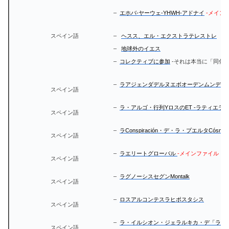
–
エホバ-ヤーウェ-YHWH-アドナイ
-メイン
スペイン語
–
ヘスス、エル・エクストラテレストレ
–
地球外のイエス
–
コレクティブに参加
-それは本当に「同化
–
ラアジェンダデルヌエボオーデンムンディ
スペイン語
–
ラ・アルゴ・行列YロスのET -ラティエラコモUNA Ini
スペイン語
–
ラConspiración・デ・ラ・プエルタCósmic
スペイン語
–
ラエリートグローバル
-メインファイル
スペイン語
–
ラグノーシスセグンMontalk
スペイン語
–
ロスアルコンテスラヒポスタシス
スペイン語
–
ラ・イルシオン・ジェラルキカ・デ「ラ・
スペイン語