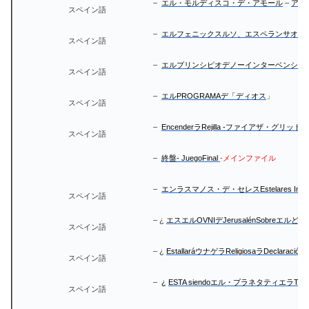
–
エル・モルディスコ・デ・アモール
–
アリ
スペイン語
–
エルフェニックスルソ、エスペランサオイルシオン-Una
スペイン語
–
エルプリンシピオデノーインターベンシオ
スペイン語
–
エルPROGRAMAデ「ディオス
」
スペイン語
–
EncenderラRejilla -ファイアザ・グリッド
スペイン語
–
終盤- JuegoFinal
-メインファイル
–
エンラスマノス・デ・セレスEstelares Interdim
スペイン語
– ¿
エスエルOVNIデJerusalénSobreエルどー
スペイン語
– ¿
EstallaráウナゲラReligiosaラDecla
スペイン語
–
¿
ESTA siendoエル・プラネタティエラTerra
スペイン語