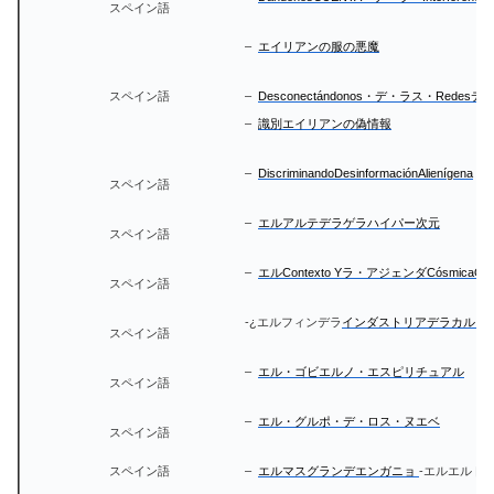
スペイン語
–
エイリアンの服の悪魔
スペイン語
–
Desconectándonos・デ・ラス・RedesデAbso
–
識別エイリアンの偽情報
–
DiscriminandoDesinformaciónAlienígena
スペイン語
–
エルアルテデラゲラハイパー次元
スペイン語
–
エルContexto Yラ・アジェンダCósmicaOcul
スペイン語
-¿エルフィンデラ
インダストリアデラカルヌ
スペイン語
–
エル・ゴビエルノ・エスピリチュアル
スペイン語
–
エル・グルポ・デ・ロス・ヌエベ
スペイン語
スペイン語
–
エルマスグランデエンガニョ
-エルエルドクタ