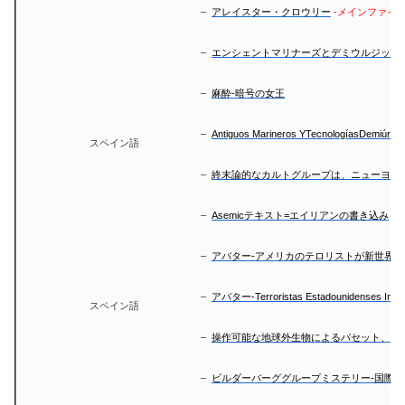
–
アレイスター・クロウリー
-メインファイ
–
エンシェントマリナーズとデミウルジック
–
麻酔-暗号の女王
–
Antiguos Marineros YTecnologíasDemiúrgic
スペイン語
–
終末論的なカルトグループは、ニューヨー
–
Asemicテキスト=エイリアンの書き込み
？
–
アバター-アメリカのテロリストが新世界に
–
アバター-Terroristas Estadounidenses Inva
スペイン語
–
操作可能な地球外生物によるバセット、ヒ
–
ビルダーバーググループミステリー-国際