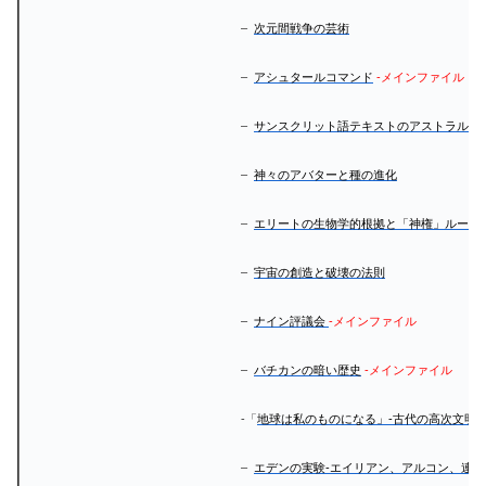
–
次元間戦争の芸術
–
アシュタールコマンド
-メインファイル
–
サンスクリット語テキストのアストラルプ
–
神々のアバターと種の進化
–
エリートの生物学的根拠と「神権」ルール
–
宇宙の創造と破壊の法則
–
ナイン評議会
-メインファイル
–
バチカンの暗い歴史
-メインファイル
-「
地球は私のものになる」-古代の高次文明から
–
エデンの実験-エイリアン、アルコン、連合