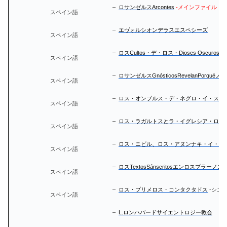
–
ロサンゼルスArcontes
-メインファイル
スペイン語
–
エヴォルシオンデラスエスペシーズ
スペイン語
–
ロスCultos・デ・ロス・Dioses Oscuros
スペイン語
–
ロサンゼルスGnósticosRevelanPorquéノスNi
スペイン語
–
ロス・オンブルス・デ・ネグロ・イ・ス・
スペイン語
–
ロス・ラガルトスとラ・イグレシア・ロマ
スペイン語
–
ロス・ニビル、ロス・アヌンナキ・イ・ラ・レトロ・
スペイン語
–
ロスTextosSánscritosエンロスプラーノスAstra
スペイン語
–
ロス・プリメロス・コンタクタドス
-シエ
スペイン語
–
L.ロンハバードサイエントロジー教会