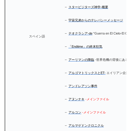
–
スタービジターズ神学-概要
–
宇宙兄弟からのテレパシーメッセージ
–
テオクラシア-de
“Guerra en El Cielo-El Cole
スペイン語
–
「Endtime」の終末狂気
–
アーリマンの降臨
-世界危機の背後にある
–
アルゴマトリックスとET-
エイリアン企業
–
アンドレアソン事件
–
アヌンナキ
-メインファイル
–
アルコン
-メインファイル
–
アルマゲドンクロニクル