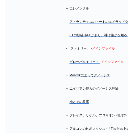
–
エレメンタル
–
アトランティスのトートのエメラルドタブ
–
ETの欺瞞-神々があり、神は誰かを知るこ
-「
ファミリー
」
-メインファイル
–
グローバルエリート
-メインファイル
–
Montalkによってグノーシス
–
エイリアン侵入のグノーシス理論
–
神とその星系
–
グレイズ、リゲル、プロキオン
-地球外ヒ
–
アルコンのヒポスタシス
-「The Nag Hamm