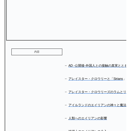
内容
–
AD -公開後-外国人との接触の真実ととも
–
アレイスター・クロウリーと「Sirians
」
–
アレイスター・クロウリーズのラムとリト
–
アイルランドのエイリアンの神々と魔法
–
人類へのエイリアンの影響