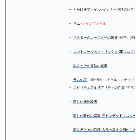
–
とかげ座ファイル
-インナー地球のレプト
–
ラム
-メインファイル
–
マスターのレースと光の家族
-紛争、精神
–
コントロールのマトリックス-3Dマニフェ
–
黒人とその魔法の起源
–
ラムの謎
-1994年のマイケル・ステイリー
–
スピリチュアルリアリティの性質
-アラン
–
新しい無神論者
–
新しい時代の宗教-アセンデッドマスター
–
新世界とその崩壊-古代の高次文明からの