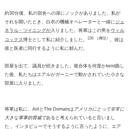
約30分後、私の宿舎への扉にノックがありました。私が
それを開いたとき、白衣の機械オペレーターと一緒に
ジェ
ネラル・ツイニングが
入りました。将軍はこの男を
ウィル
235
（脚注）
コックス
博士として私に紹介しました。
。彼は
彼と医者に同行するように私に頼んだ。
部屋を出て、議員が続きました。複合体を何度かtwist曲し
た後、私たちはエアルがガーニーで動かされていた小さな
部屋に入りました。
将軍は私に、AirlとThe Domainは
アメリカにとって非常に
大きな軍事的脅威で
あると考えられていると言いまし
た 。インタビューでそうするように言ったように、エア