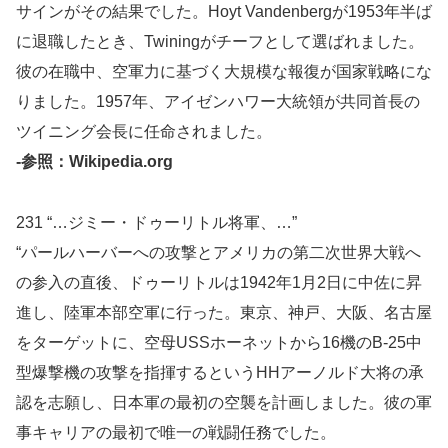
サインがその結果でした。Hoyt Vandenbergが1953年半ば
に退職したとき、Twiningがチーフとして選ばれました。
彼の在職中、空軍力に基づく大規模な報復が国家戦略にな
りました。1957年、アイゼンハワー大統領が共同首長の
ツイニング会長に任命されました。
-参照：Wikipedia.org
231 “…ジミー・ドゥーリトル将軍、…”
“パールハーバーへの攻撃とアメリカの第二次世界大戦へ
の参入の直後、ドゥーリトルは1942年1月2日に中佐に昇
進し、陸軍本部空軍に行った。東京、神戸、大阪、名古屋
をターゲットに、空母USSホーネットから16機のB-25中
型爆撃機の攻撃を指揮するというHHアーノルド大将の承
認を志願し、日本軍の最初の空襲を計画しました。彼の軍
事キャリアの最初で唯一の戦闘任務でした。