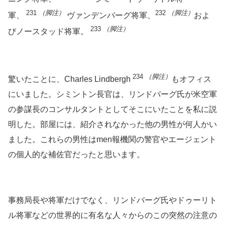
231
（脚注）
232
（脚注）
軍、
ヴァンデンバーグ将軍、
およ
233
（脚注）
びノー​​スタッド将軍。
234
（脚注）
驚いたことに、Charles Lindbergh
もオフィス
にいました。シミントン長官は、リンドバーグ氏が米空軍
の参謀長のコンサルタントとしてそこにいたことを私に説
明した。部屋には、紹介されなかった他の男性が何人かい
ました。これらの男性はmen報機関の警官やエージェント
の個人的な補佐官だったと思います。
事務局長や将軍だけでなく、リンドバーグ氏やドゥーリト
ル将軍などの世界的に有名な人々からのこの突然の注意の