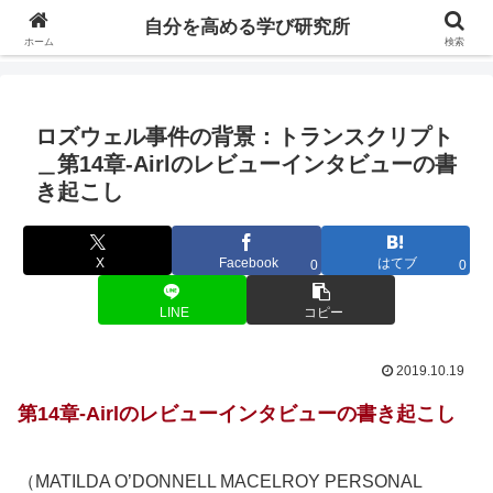
自分の価値を高めるための学びについて研究し、セミナーや情報（ブログ、動
自分を高める学び研究所
画、本などの）コンテンツを紹介するブログです。
ホーム
検索
ロズウェル事件の背景：トランスクリプト
＿第14章-Airlのレビューインタビューの書
き起こし
X
Facebook
はてブ
0
0
LINE
コピー
2019.10.19
第14章-Airlのレビューインタビューの書き起こし
（MATILDA O’DONNELL MACELROY PERSONAL