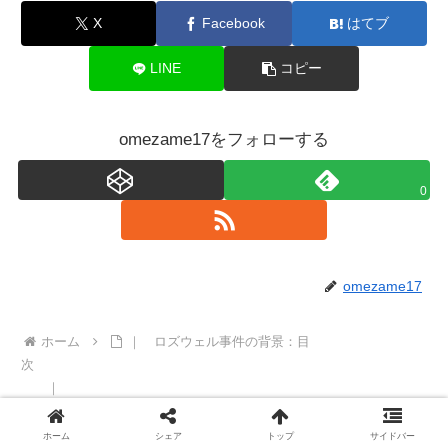
X
Facebook
はてブ
LINE
コピー
omezame17をフォローする
0
omezame17
ホーム
｜ ロズウェル事件の背景：目
次
｜
ホーム
シェア
トップ
サイドバー