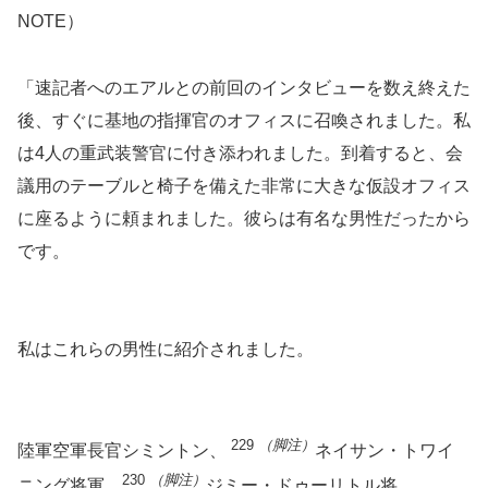
NOTE）
「速記者へのエアルとの前回のインタビューを数え終えた
後、すぐに基地の指揮官のオフィスに召喚されました。私
は4人の重武装警官に付き添われました。到着すると、会
議用のテーブルと椅子を備えた非常に大きな仮設オフィス
に座るように頼まれました。彼らは有名な男性だったから
です。
私はこれらの男性に紹介されました。
229
（脚注）
陸軍空軍長官シミントン、
ネイサン・トワイ
230
（脚注）
ニング将軍、
ジミー・ドゥーリトル将