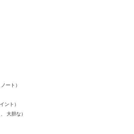
・ノート）
ポイント）
ト、 大胆な）