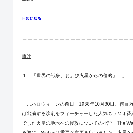
目次に戻る
＿＿＿＿＿＿＿＿＿＿＿＿＿＿＿＿＿＿＿＿
脚注
.1 …「世界の戦争、および火星からの侵略」…」
「…ハロウィーンの前日、1938年10月30日、何
ば出演する演劇をフィーチャーした人気のラジオ番
でした火星の地球への侵攻についての小説「The War 
る際に、Wellesは重要な変更を行いました。火