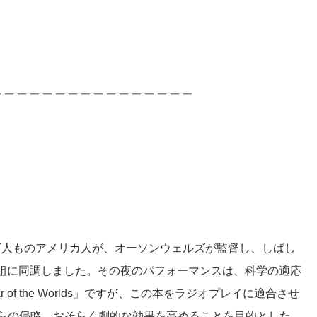
＿＿＿＿＿＿＿＿＿＿＿＿＿＿＿＿
百万人ものアメリカ人が、オーソンウェルズが監督し、しばし
組に同調しました。その夜のパフォーマンスは、科学の適応
of the Worlds」ですが、この本をラジオプレイに適合させ
星からの侵略、おそらく劇的な効果を高めることを目的とした