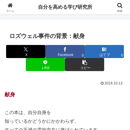
自分の価値を高めるための学びについて研究し、セミナーや情報（ブログ、動
自分を高める学び研究所
画、本などの）コンテンツを紹介するブログです。
ホーム
検索
ロズウェル事件の背景：献身
X
Facebook
はてブ
0
0
LINE
コピー
2019.10.13
献身
この本は、自分自身を
知っているかどうかにかかわらず、
すべての不滅の霊的存在に捧げられています。