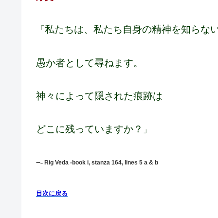
私たちは、私たち自身の精神を知らな
「
愚か者として尋ねます。
神々によって隠された痕跡は
どこに残っていますか？
」
–
R
ig V
eda -book i, stanza 164, lines 5 a & b
–
目次に戻る