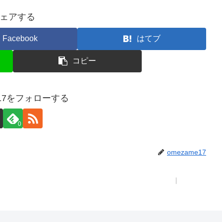
ェアする
Facebook
はてブ
コピー
e17をフォローする
0
omezame17
事件の背景：目次 ｜