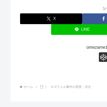
シ
X
LINE
omezam
ホーム
｜ ロズウェル