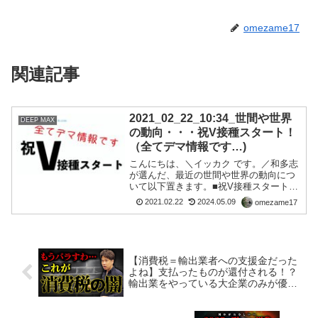
omezame17
関連記事
2021_02_22_10:34_世間や世界
DEEP MAX
の動向・・・祝V接種スタート！
（全てデマ情報です…)
こんにちは、＼イッカク です。／和多志
が選んだ、最近の世間や世界の動向につ
いて以下置きます。■祝V接種スタート！
（全てデマ情報です...)■三上編集長＆mi-
2021.02.22
2024.05.09
omezame17
coへの質問コーナー MUTube（ムー チュ
ーブ） 2021年3月号 #8 ダイ...
【消費税＝輸出業者への支援金だった
よね】支払ったものが還付される！？
輸出業をやっている大企業のみが優遇
されている謎の仕組みの裏側を暴露し
ます！