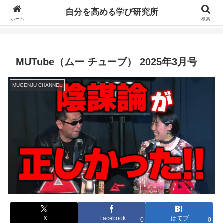
自分の価値を高めるための学びについて研究し、セミナーや情報（ブログ、動
自分を高める学び研究所
画、本などの）コンテンツを紹介するブログです。
ホーム
検索
MUTube（ムー チューブ） 2025年3月号
MUGENJU CHANNEL
X
Facebook
はてブ
0
0