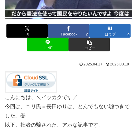
X
Facebook
はてブ
0
0
LINE
コピー
2025.04.17
2025.08.19
こんにちは、＼イッカクです／
今回は、ユリ氏＝長田ゆりは、とんでもない嘘つきで
した。🤣
以下、拙者の騙された、アホな記事です。