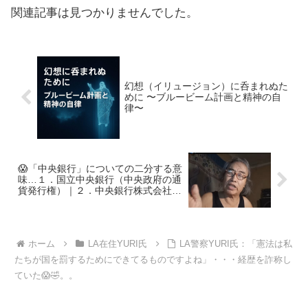
関連記事は見つかりませんでした。
幻想（イリュージョン）に呑まれぬた
めに 〜ブルービーム計画と精神の自
律〜
😱「中央銀行」についての二分する意
味…１．国立中央銀行（中央政府の通
貨発行権）｜２．中央銀行株式会社
（◯◯◯金融勢力の乗っ取りによる通
貨発行権）
ホーム
LA在住YURI氏
LA警察YURI氏：「憲法は私
たちが国を罰するためにできてるものですよね」・・・経歴を詐称し
ていた😱🤣。。