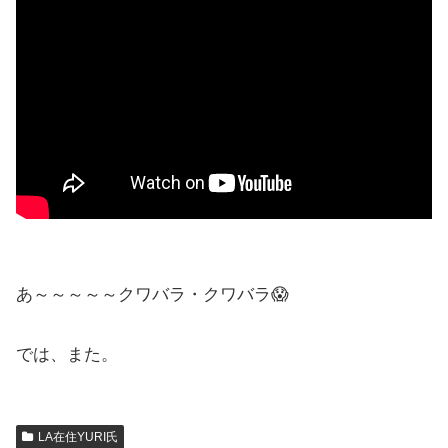
あ～～～～～クワバラ・クワバラ😱
では、また。
LA在住YURI氏