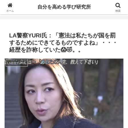
自分の価値を高めるための学びについて研究し、セミナーや情報（ブログ、動
自分を高める学び研究所
画、本などの）コンテンツを紹介するブログです。
ホーム
検索
LA警察YURI氏：「憲法は私たちが国を罰
するためにできてるものですよね」・・・
経歴を詐称していた😱🤣。。
LA在住YURI氏