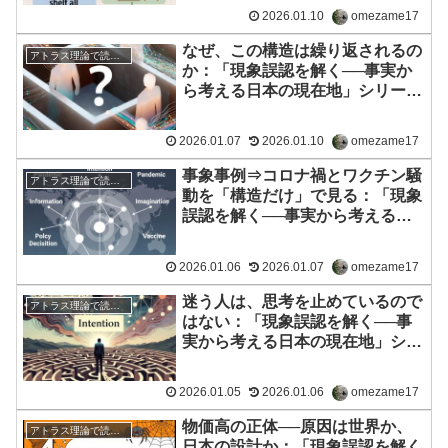
2026.01.10
omezame17
なぜ、この構造は繰り返されるの
アトラス理論で読む：現象誤認を解く──事実から考える日本の現在地
か：「現象誤認を解く──事実か
ら考える日本の現在地」シリーズ
４
2026.01.07
2026.01.10
omezame17
事象事例⇒コロナ禍とワクチン騒
アトラス理論で読む：現象誤認を解く──事実から考える日本の現在地
動を「構造だけ」で見る：「現象
誤認を解く──事実から考える日
本の現在地」シリーズ３
2026.01.06
2026.01.07
omezame17
迷う人は、思考を止めているので
アトラス理論で読む：現象誤認を解く──事実から考える日本の現在地
はない：「現象誤認を解く──事
実から考える日本の現在地」シリ
ーズ２
2026.01.05
2026.01.06
omezame17
物価高の正体──原因は世界か、
アトラス理論で読む：現象誤認を解く──事実から考える日本の現在地
日本の設計か：「現象誤認を解く