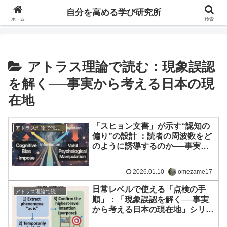
自分の価値を高めるための学びについて研究し、セミナーや情報（ブログ、動
自分を高める学び研究所
画、本などの）コンテンツを紹介するブログです。
ホーム
検索
アトラス理論で読む：現象誤認
を解く──事実から考える日本の現
在地
「スヒョン文書」が示す“認知の
アトラス理論で読む：現象誤認を解く──事実から考える日本の現在地
偏り”の設計 ：読者の周波数をど
のように誘導するのか──事実か
ら考える日本の現在地・特別編
2026.01.10
omezame17
日常レベルで使える「点検の手
アトラス理論で読む：現象誤認を解く──事実から考える日本の現在地
順」：「現象誤認を解く──事実
から考える日本の現在地」シリー
ズ５