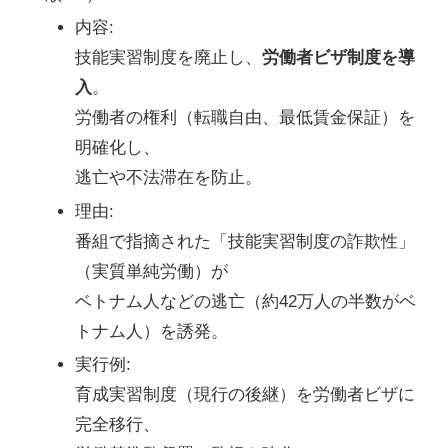
内容
:
技能実習制度を廃止し、
労働者ビザ制度を導
入
。
労働者の権利（転職自由、最低賃金保証）を
明確化し、
逃亡や不法滞在を防止。
理由
:
番組で指摘された「技能実習制度の詐欺性」
（実質単純労働）が
ベトナム人などの逃亡（約42万人の半数がベ
トナム人）を誘発。
実行例
:
育成実習制度（現行の後継）を労働者ビザに
完全移行、