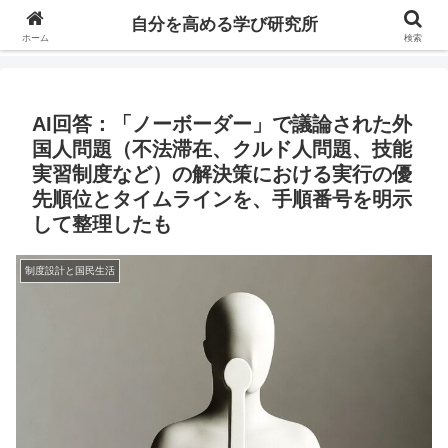
自分の価値を高めるための学びについて研究し、セミナーや情報（ブログ、動
自分を高める学び研究所
画、本などの）コンテンツを紹介するブログです。
ホーム
検索
AI回答：「ノーボーダー」で議論された外
国人問題（不法滞在、クルド人問題、技能
実習制度など）の解決策における実行の優
先順位とタイムラインを、手順番号を明示
して整理したも
制度設計と国民生活