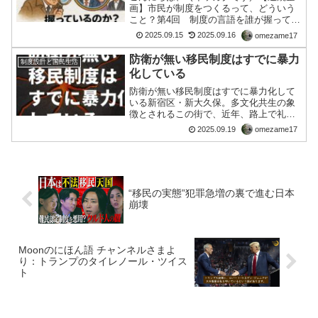
画】市民が制度をつくるって、どういう
こと？第4回 制度の言語を誰が握ってい
るのか？――語りの支配構造を捜査する
2025.09.15
2025.09.16
omezame17
市民のまなざしこんにちは。この連続企
画では、「制度とは何か」「市民が制度
防衛が無い移民制度はすでに暴力
制度設計と国民生活
をつくるとはどういうこ...
化している
防衛が無い移民制度はすでに暴力化して
いる新宿区・新大久保。多文化共生の象
徴とされるこの街で、近年、路上で礼拝
をするイスラム教徒の姿が目立つように
2025.09.19
omezame17
なった。彼らにとって礼拝は宗教的義務
であり、信仰の表現である。しかし、公
共空間での宗教的振る舞い...
“移民の実態”犯罪急増の裏で進む日本
崩壊
Moonのにほん語 チャンネルさまよ
り：トランプのタイレノール・ツイス
ト