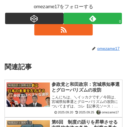
omezame17をフォローする
0
omezame17
関連記事
参政党と和田政宗：宮城県知事選
制度設計と国民生活
とグローバリズムの攻防
こんにちは、＼イッカクです／今回は、
宮城県知事選とグローバリズムの攻防に
ついてまずは、コレ【記事元ソース：ネ
タ】 【和田政宗氏のクルド人問題に対す
2025.09.20
2025.09.25
omezame17
る姿勢】【ディープ・ダイブによる解
説】■編集後記 音声動画でも、言ってま
第6回 制度の語りを昇華させる
制度設計と国民生活
したように コレは、宮...