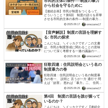
市民的主体の条件──制度の暴力
から社会を守るために
【連続企画】市民が制度をつくるって、
どういうこと？第6回 制度の語りを昇華
させる市民的主体の条件──制度の暴力か
ら社会を守るためにこんにちは。この連
2025.09.17
omezame17
載では、「制度とは何か」「市民が制度
をつくるとはどういうことか」を、問い
【音声解説】制度の言語を理解す
制度設計と国民生活
続けてきました。前回...
る: 市民の探求
こんにちは、＼イッカクです／この文書
は、市民が制度形成に関わることの意味
について深く考察する一連の議論の一部
であり、特に制度を支える「言葉」の力
2025.09.16
omezame17
に焦点を当てています。ソース元は、制
度が単なる規則だけでなく、それを**正
狂歌四連：住民説明会という名の
制度設計と国民生活
当化し、批判を抑えるた...
制度暴力の巻
狂歌四連：住民説明会という名の制度暴
力の巻一、 説明と 言うが一方 通行で 問
えば「妨害」 怒れば「暴力」二、 住民の
声は議事録 に残らず 「ご理解ください」
2025.09.25
omezame17
で幕は閉じる三、 環境の 名にて押し寄せ
る重機隊 説明会とは 先制攻撃四、 制...
第4回 制度の言語を誰が握って
制度設計と国民生活
いるのか？
こんにちは、＼イッカクです／【連続企