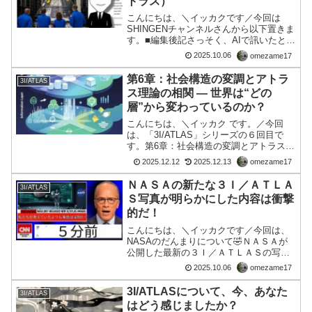
トラス）
こんにちは、＼イッカクです／今回は
SHINGENチャンネルさんから以下置きま
す。■編集後記さっそく、AIで訊いたとこ
ろ、、、＿＿＿＿＿＿＿＿＿＿＿＿＿＿
2025.10.06
omezame17
＿＿＿＿＿＿＿＿質問：NASAの通常観
測体制だと83%の約1万5000人によっ
第6章：社会構造の変調とアトラ
3I/ATLAS
て、現在地...
ス理論の相関 — 世界は“どの
層”から変わっているのか？
こんにちは、＼イッカク です。／今回
は、「3I/ATLAS」シリーズの６回目で
す。第6章：社会構造の変調とアトラス理
論の相関— 世界は“どの層”から変わって
2025.12.12
2025.12.13
omezame17
いるのか？
**──────────────────■ はじめに
ＮＡＳＡの新たな３Ｉ／ＡＴＬＡ
3I/ATLAS
前章では「変調期の個人...
Ｓ写真が明らかにした内容は衝撃
的だ！
こんにちは、＼イッカクです／今回は、
NASAのだんまりについて🤣ＮＡＳＡが
公開した最新の３Ｉ／ＡＴＬＡＳの写真
は、これまでの常識を覆す驚愕の事実を
2025.10.06
omezame17
映し出していました。専門家たちはその
異常な構造や不可解な動きを前に、自然
3I/ATLASについて、今、あなた
3I/ATLAS
現象なのか、それとも未...
はどう感じましたか？