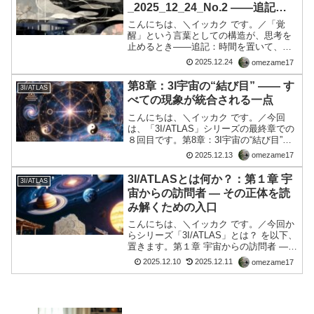
_2025_12_24_No.2 ――追記：
時間を置いて、構造を見直し
こんにちは、＼イッカク です。／「覚
醒」という言葉としての構造が、思考を
止めるとき――追記：時間を置いて、構
造を見直してみる前回の記事を書いてか
2025.12.24
omezame17
ら、少し時間を置きました。感情が落ち
着いた状態で、あの動画をもう一度思い
第8章：3I宇宙の“結び目” ―― す
3I/ATLAS
返し、今回は「内容の是非...
べての現象が統合される一点
こんにちは、＼イッカク です。／今回
は、「3I/ATLAS」シリーズの最終章での
８回目です。第8章：3I宇宙の“結び目”
―― すべての現象が統合される一点
2025.12.13
omezame17
────────────────────1. 現象の
背後にある“一本の線”私たちが「...
3I/ATLASとは何か？：第１章 宇
3I/ATLAS
宙からの訪問者 — その正体を読
み解くための入口
こんにちは、＼イッカク です。／今回か
らシリーズ「3I/ATLAS」とは？ を以下、
置きます。第１章 宇宙からの訪問者 —
その正体を読み解くための入口はじめ
2025.12.10
2025.12.11
omezame17
に：水星か？ 未知の来訪者か？近年、太
陽の近傍に“謎の天体”として観測される存
在が...