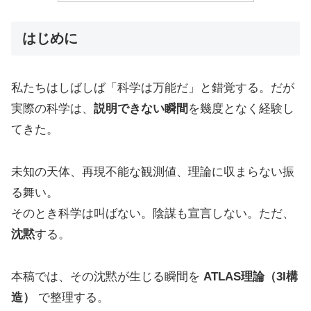
はじめに
私たちはしばしば「科学は万能だ」と錯覚する。だが
実際の科学は、
説明できない瞬間
を幾度となく経験し
てきた。
未知の天体、再現不能な観測値、理論に収まらない振
る舞い。
そのとき科学は叫ばない。陰謀も宣言しない。ただ、
沈黙
する。
本稿では、その沈黙が生じる瞬間を
ATLAS理論（3I構
造）
で整理する。