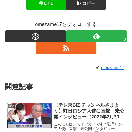
LINE
コピー
omezame17をフォローする
0
omezame17
関連記事
【テレ東BIZ チャンネルさまよ
日記
り】駐日ロシア大使に直撃 未公
開インタビュー（2022年2月23
日）
こんにちは、＼イッカクです／駐日ロシ
ア大使に直撃 未公開インタビュー