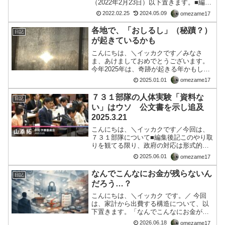
（2022年2月23日）以下置きます。■編集
後記ミハイル・ガルージン駐日ロシア大
2022.02.25
2024.05.09
omezame17
使によれば彼が、公的な場で述べている
のは見逃せない事実であろう！それは、
各地で、「おしるし」（秘蹟？）
日記
ウクライナ軍によるジ...
が起きているかも
こんにちは、＼イッカクです／みなさ
ま、あけましておめでとうございます。
今年2025年は、奇跡が起きる年かもしれ
ません。１５：２２現在、和多志の家に
2025.01.01
omezame17
西日が差しており窓のカーテン越しに
「太陽さま」を撮影した所、UFOのよう
７３１部隊の人体実験「資料な
日記
なかたちというか、聖霊...
い」はウソ 公文書を示し追及
2025.3.21
こんにちは、＼イッカクです／今回は、
７３１部隊について■編集後記このやり取
りを観てる限り、政府の対応は形式的な
逃げ口上に終始しており、歴史の事実に
2025.06.01
omezame17
向き合う姿勢が欠如していると感じる。
井本日記やイペリット実験文書は、単な
なんでこんなにお金が残らないん
日記
る「私文書」や「歴史資...
だろう…？
こんにちは、＼イッカク です。／ 今回
は、家計から出費する構造について、以
下置きます。「なんでこんなにお金が残
らないんだろう…？」給料日なのに、通
2026.06.18
omezame17