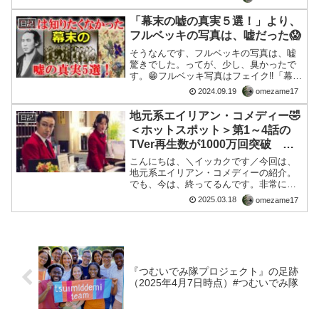
帳を見るとため息が出る。 「税金も払っ
てるし、社会保険料も払ってるし、生活
「幕末の嘘の真実５選！」より、
日記
費もそんなに贅沢して...
フルベッキの写真は、嘘だった😱
そうなんです、フルベッキの写真は、嘘
驚きでした。ってが、少し、臭かったで
す。😁フルベッキ写真はフェイク‼「幕末
の志士集合写真」→実は「佐賀藩校の生
2024.09.19
omezame17
徒」1⃣写真に写っているのは、佐賀藩が
長崎に建てた英語学塾「致遠館」で教鞭
地元系エイリアン・コメディー🤣
日記
をとっていたオランダ...
＜ホットスポット＞第1～4話の
TVer再生数が1000万回突破 バ
カリズム脚本
こんにちは、＼イッカクです／今回は、
地元系エイリアン・コメディーの紹介。
でも、今は、終ってるんです。非常に、
面白い設定で、日常の中になんで、ファ
2025.03.18
omezame17
ンタジーがリアルに入ってしまってる
の？の設定がやみつき。■編集後記ネット
検索すれば、結構いっぱい...
『つむいでみ隊プロジェクト』の足跡
（2025年4月7日時点）#つむいでみ隊