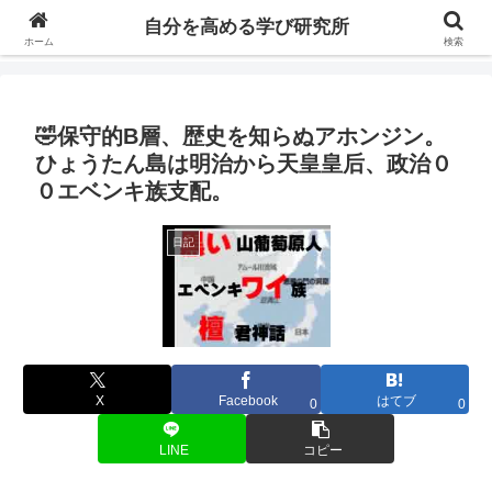
自分の価値を高めるための学びについて研究し、セミナーや情報（ブログ、動
自分を高める学び研究所
画、本などの）コンテンツを紹介するブログです。
ホーム
検索
🤣保守的B層、歴史を知らぬアホンジン。
ひょうたん島は明治から天皇皇后、政治０
０エベンキ族支配。
日記
X
Facebook
はてブ
0
0
LINE
コピー