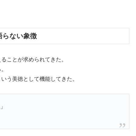
語らない象徴
えることが求められてきた。
る。
という美徳として機能してきた。
。」