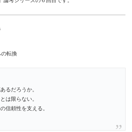
」論考シリーズの６回目です。
持
への転換
があるだろうか。
るとは限らない。
度の信頼性を支える。