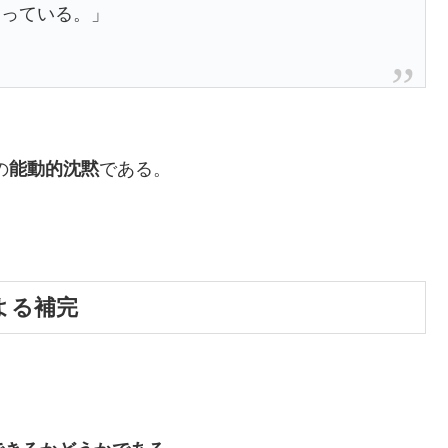
知っている。」
の
能動的沈黙
である。
よる補完