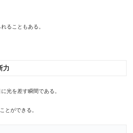
られることもある。
断力
目に光を差す瞬間である。
ることができる。