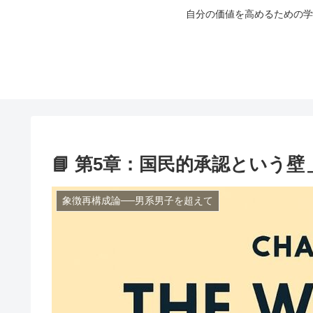
自分の価値を高めるための学
📘 第5章：国民的承認という
象徴再構成論──男系男子を超えて