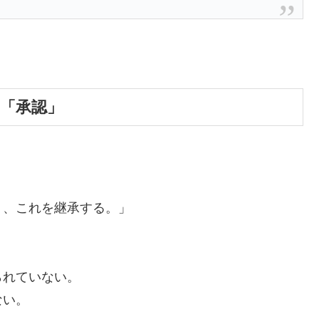
い「承認」
り、これを継承する。」
られていない。
ない。