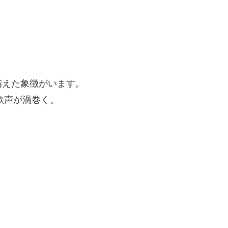
？
備えた象徴がいます。
歓声が渦巻く。