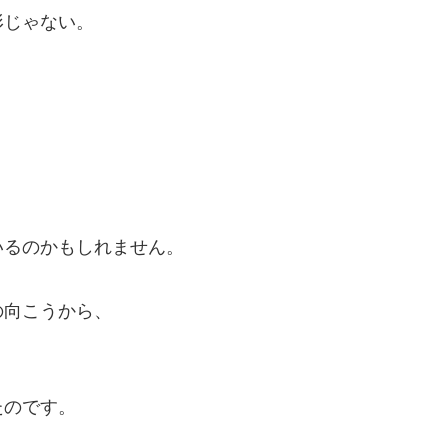
形じゃない。
。
いるのかもしれません。
の向こうから、
たのです。