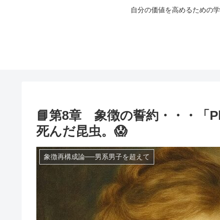
自分の価値を高めるための学
📘第8章 象徴の誓約・・・「Plagia
死んだ昆虫。😱
象徴再構成論──男系男子を超えて