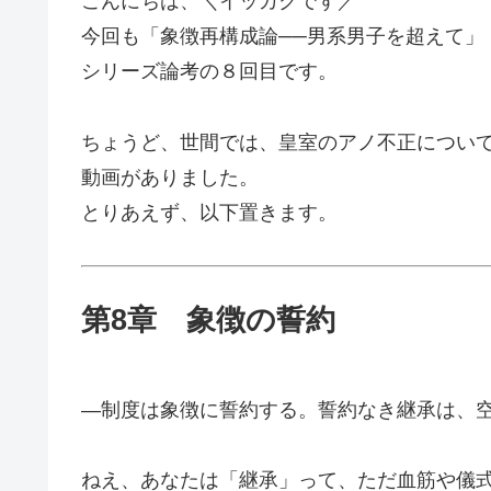
こんにちは、＼イッカクです／
今回も「象徴再構成論──男系男子を超えて」
シリーズ論考の８回目です。
ちょうど、世間では、皇室のアノ不正につい
動画がありました。
とりあえず、以下置きます。
第8章 象徴の誓約
—制度は象徴に誓約する。誓約なき継承は、
ねえ、あなたは「継承」って、ただ血筋や儀