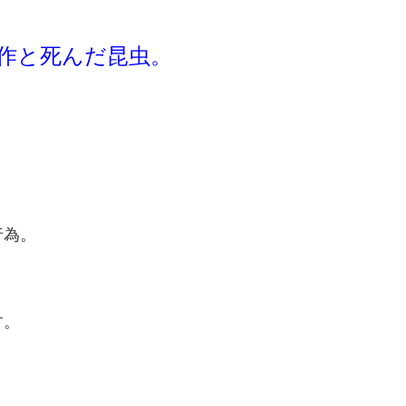
ct」 盗作と死んだ昆虫。
行為。
。
す。
。