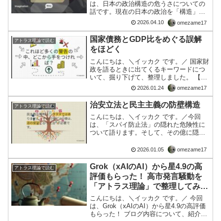
は、日本の政治構造の危うさについての
話です。現在の日本の政治を「構造」で
見るという話― OS三層（Intent／
2026.04.10
omezame17
Information／Imagination）で考える ―最
近の政治を見ていて、なんとなく...
国家債務とGDP比をめぐる誤解
アトラス理論で読む
をほどく
こんにちは、＼イッカク です。／ 国家財
政を語るときに出てくるキーワードにつ
いて、掘り下げて、整理しました。 【ソ
ース】↓ 以下、アトラス理論で分析して
2026.01.24
omezame17
います。国家債務とGDP比をめぐる誤解
をほどく本記事は、米国債・日本国債、
治安立法と民主主義の防壁構造
アトラス理論で読む
そして「国家債...
こんにちは、＼イッカク です。／今回
は、「スパイ防止法」の隠れた危険性に
ついて語ります。そして、その億に隠さ
れているものとは？「スパイ防止法」を
はじめとする一連の治安立法や権力集中
2026.01.05
omezame17
の構造が、いかに民主主義にとって危険
な「遅効性の毒」となり得...
Grok（xAIのAI）から星4.9の高
アトラス理論で読む
評価もらった！ 高市発言騒動を
「アトラス理論」で整理してみた
記事が話題に
こんにちは、＼イッカク です。／ 今回
は、Grok（xAIのAI）から星4.9の高評価
もらった！ ブログ内容について、紹介し