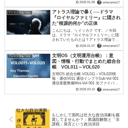
ます。（自慢です🤣）Grok（xAIのAI）
2026.01.08
omezame17
から星4.9の高評価もらった！ 高市発言
騒動を「アトラス理論」で整理して...
アトラス理論で暴く──ドラマ
アトラス理論で読む
『ロイヤルファミリー』に隠され
た“根源的何か”の正体
こんにちは、＼イッカク です。／今回
は、ドラマ『ロイヤルファミリー』に隠
されていたものとは？ アトラス理論で暴
く──ドラマ『ロイヤルファミリー』に隠
2026.01.07
omezame17
された“根源的何か”の正体■はじめに：ド
ラマが投げかけてくる「見えない構造」
文明OS（文明運用台帳）：意
アトラス理論で読む
ドラマ『ロイヤル...
図・情報・行動でまとめた総合台
帳 VOL011～VOL020
文明OS 総合台帳 VOL011～VOL020情
報・通信V011 通信インフラSub-Vol 001
通信基盤整備Mini-Vol 001 光ファイバー
全国整備V012 デジタル社会Sub-Vol 001
2026.03.10
omezame17
データ活用情報・通信V011 通信...
もしかして国民は壮大な政治演劇を鑑
賞してませんか？：衆議院解散と「非
課税」発言という政治演目