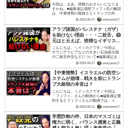
今回は、まあ、情報のおさらいになりま
すかね。■編集後記感想フィフィ氏の解説
は、中東情勢の複雑さとトランプの外交
政策の矛盾を分かりやすく伝えていま
2025.06.27
omezame17
す。特に、トランプ・ドクトリンの「力
による平和」という考え方が、従来のア
アラブ諸国がパレスチナ（ガザ）
フィフィチャンネル
メリカ第一主義とどう整合...
を助けない理由・・・二枚舌。😱
元はと云えば、狡猾なイギリスの
三枚舌外交が原因かも。。。😵
こんにちは、＼イッカクです／今回は、
サウジアラビアなどの大きい石油産出国
の二枚舌外交などについて■編集後記まと
めますと・・・アラブ諸国の経済的利益
2025.06.27
omezame17
優先、地政学的対立、歴史的な不信感、
宗派や国家間の分裂、宗教の政治利用、
【中東情勢】イスラエルの防空シ
フィフィチャンネル
米欧との関係依存などが...
ステムが崩壊…戦火を前にトラン
プ大統領の本音は？
こんにちは、＼イッカクです／今回は
「フィフィ」さんの動画から■編集後記要
約するとフィフィさんの動画では、イス
ラエルとイランの対立を中心に、中東情
2025.06.21
omezame17
勢の複雑な状況が語られています。主な
ポイントは以下の通りです：イスラエル
学歴詐称の件、日本のマスゴミは
フィフィチャンネル
の防空システムとミサイル...
権力に弱く、バランス感覚と正義
感も能力も無し🤣｜参政党の「高