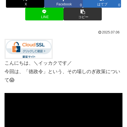
X
Facebook
はてブ
0
0
LINE
コピー
2025.07.06
こんにちは、＼イッカクです／
今回は、「徳政令」という、その場しのぎ政策につい
て😱