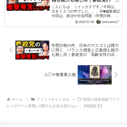
齢女性の出産」発言について【参
こんにちは、＼イッカクです／今回は、
議院選】
大きく２つの件でした。。。🤣■編集後記
今回は、政治や社会問題（学歴詐称、ク
ルド人報道、賛成党の発言）、フェミニ
2025.07.05
omezame17
ズム、メディアの偏向、個人的な経験
（音楽活動や子育て）を織り交ぜ、フィ
フィさんは率直な意見を述...
学歴詐称の件、日本のマスゴミは権力
に弱く、バランス感覚と正義感も能力
も無し🤣｜参政党の「高齢女性の出
産」発言について【参議院選】
ユ◯ヤ教重要人物
ホーム
フィフィチャンネル
韓国が借金地獄でリア
ルイカゲーム状態に!!銀行もお金を貸せない…【韓国経済】