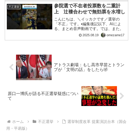
ストレス発散やエコーチェンバー（同じ
参院選で不在者投票数を二重計
不正選挙
意見が反響し合うだけ）に...
上 辻褄合わせで無効票を水増し
こんにちは、＼イッカクです／選挙の
「不正」です。▪️編集後記以下、AIによ
る、まとめ音声動画です。では、また。
2025.08.19
omezame17
アトラス劇場：もし高市早苗とトラン
プが「文明の話」をしたら🤣
原口一博氏が語る不正選挙疑惑につい
て
ホーム
不正選挙
選挙制度改革 提案演説台本（国会
用・平易版）