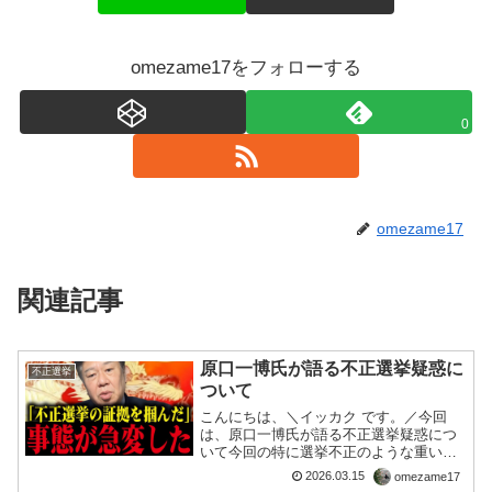
omezame17をフォローする
0
omezame17
関連記事
原口一博氏が語る不正選挙疑惑に
不正選挙
ついて
こんにちは、＼イッカク です。／今回
は、原口一博氏が語る不正選挙疑惑につ
いて今回の特に選挙不正のような重いテ
ーマでは、「疑惑を叫ぶだけ」で終わっ
2026.03.15
omezame17
てしまうと、結局何も変わらず、ただの