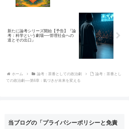
新たに論考シリーズ開始【予告】『論
考：科学という劇場──管理社会への
道とその出口』
ホーム
論考：茶番としての政治劇
論考：茶番とし
ての政治劇──第6章：氣づきが未来を変える
当ブログの「プライバシーポリシーと免責