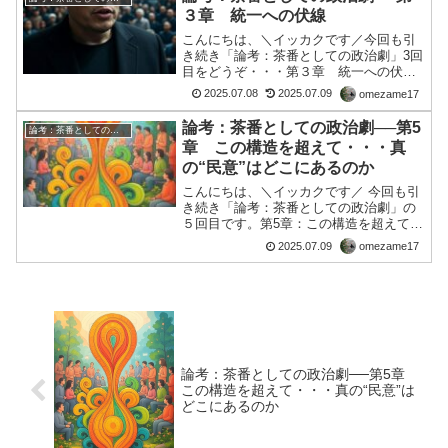
か、日本＊＊党、みたい...
３章 統一への伏線
こんにちは、＼イッカクです／今回も引
き続き「論考：茶番としての政治劇」3回
目をどうぞ・・・第３章 統一への伏線
──NWOへの誘導と幻想の選択肢2025
2025.07.08
2025.07.09
omezame17
年、イーロン・マスクによる「アメリカ
党」設立の宣言は、表向きには既存二大
論考：茶番としての政治劇──第5
論考：茶番としての政治劇
政党に対する挑戦と...
章 この構造を超えて・・・真
の“民意”はどこにあるのか
こんにちは、＼イッカクです／ 今回も引
き続き「論考：茶番としての政治劇」の
５回目です。第5章：この構造を超えて
──真の“民意”はどこにあるのか選挙で
2025.07.09
omezame17
「数」を集めた者がすべてを決め、敗れ
た声は切り捨てられる。これが民主主義
の現実だ。言葉こそ「...
論考：茶番としての政治劇──第5章
この構造を超えて・・・真の“民意”は
どこにあるのか