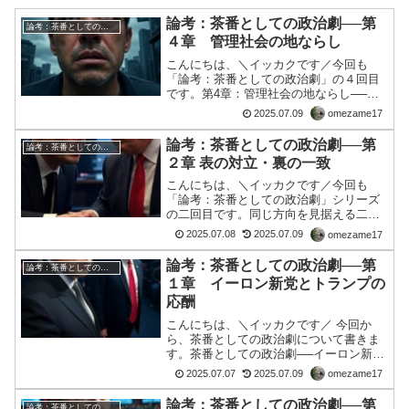
論考：茶番としての政治劇──第
論考：茶番としての政治劇
４章 管理社会の地ならし
こんにちは、＼イッカクです／今回も
「論考：茶番としての政治劇」の４回目
です。第4章：管理社会の地ならし──デ
ジタルと恐怖の支配構造現代社会は、か
2025.07.09
omezame17
つてない速度で「管理社会」へと変貌を
遂げている。新型感染症の流行、国際紛
論考：茶番としての政治劇──第
論考：茶番としての政治劇
争、気候変動による異常気...
２章 表の対立・裏の一致
こんにちは、＼イッカクです／今回も
「論考：茶番としての政治劇」シリーズ
の二回目です。同じ方向を見据える二人
──表の対立・裏の一致激しい舌戦を交わ
2025.07.08
2025.07.09
omezame17
し、一見「真逆」の立場に見えるイーロ
ン・マスクとドナルド・トランプ。だ
論考：茶番としての政治劇──第
論考：茶番としての政治劇
が、果たして本当に彼らは「...
１章 イーロン新党とトランプの
応酬
こんにちは、＼イッカクです／ 今回か
ら、茶番としての政治劇について書きま
す。茶番としての政治劇──イーロン新党
とトランプの応酬2025年7月、イーロ
2025.07.07
2025.07.09
omezame17
ン・マスク氏が「アメリカ党」なる新党
の立ち上げをX上で表明した。（なん
論考：茶番としての政治劇──第
論考：茶番としての政治劇