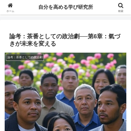
自分の価値を高めるための学びについて研究し、セミナーや情報（ブログ、動
自分を高める学び研究所
画、本などの）コンテンツを紹介するブログです。
ホーム
検索
論考：茶番としての政治劇──第6章：氣づ
きが未来を変える
論考：茶番としての政治劇