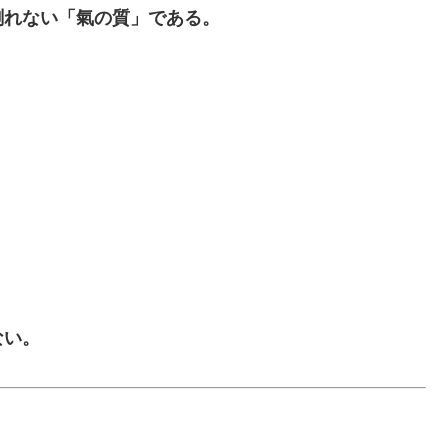
測れない「氣の質」である。
ない。