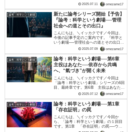
ら自律へ目まぐるしく移り変わる世界情
2025.07.11
omezame17
勢。アメリカの関税政策や中東の軍事衝
突、日本における政党の分裂と再編──
新たに論考シリーズ開始【予告】
論考：科学という劇場
我々の眼前には、常に“...
『論考：科学という劇場──管理
社会への道とその出口』
こんにちは、＼イッカクです／今回は、
今後の記事予定のご案内です。『科学と
いう劇場──管理社会への道とその出口』
このタイトルには、 「劇場」＝台本があ
2025.07.09
omezame17
り、演者がいて、観客（庶民）は受け身
である構造 「科学」＝本来の探究ではな
論考：科学という劇場──第6章
論考：科学という劇場
く、演出と信仰の装...
主役はあなた──依存から共鳴
へ、“氣づき”が開く未来
こんにちは、＼イッカクです／今回は
「論考：科学という劇場」シリーズの6回
目、最終章です。第6章 主役はあなた
──依存から共鳴へ、“氣づき”が開く未来
2025.07.12
omezame17
長らく続いたこの舞台──科学という権
威、政治という演出、経済という装置が
論考：科学という劇場──第1章
論考：科学という劇場
織り成す「統治の劇場...
「存在証明」の罠
こんにちは、＼イッカクです／今回か
ら、「論考：科学という劇場」の１回目
です。第1章 「存在証明」の罠──ウィ
ルスは本当に“見えた”のか？「ウィルスは