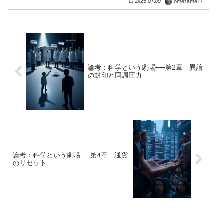
2025.07.09
omezame17
存在する」──これは今や、常識として語
られている。インフルエンザ、エボラ、
HIV、そして新型...
論考：科学という劇場──第2章 異論
の封印と同調圧力
論考：科学という劇場──第4章 通貨
のリセット