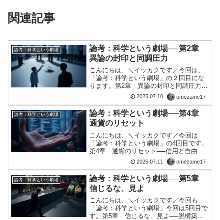
関連記事
論考：科学という劇場──第2章
論考：科学という劇場
異論の封印と同調圧力
こんにちは、＼イッカクです／今回は、
「論考：科学という劇場」の２回目にな
ります。第2章 異論の封印と同調圧力
──反証者が“存在しないこと”にされた時
2025.07.10
omezame17
代ウィルスは存在する──それに異を唱え
る者がいたとしても、その声が世に届く
論考：科学という劇場──第4章
論考：科学という劇場
ことはほとんどない...
通貨のリセット
こんにちは、＼イッカクです／今回は
「論考：科学という劇場」の4回目です。
第4章 通貨のリセット──信用と自由が
紐づけられる社会へ2020年以降のパンデ
2025.07.11
omezame17
ミックを経て、世界は大きく変貌した。
その中で見落とされがちなのが、通貨制
論考：科学という劇場──第5章
論考：科学という劇場
度の静かなリセット...
信じるな、見よ
こんにちは、＼イッカクです／今回も
「論考：科学という劇場」今回は5回目で
す。第5章 信じるな、見よ──脱構築か