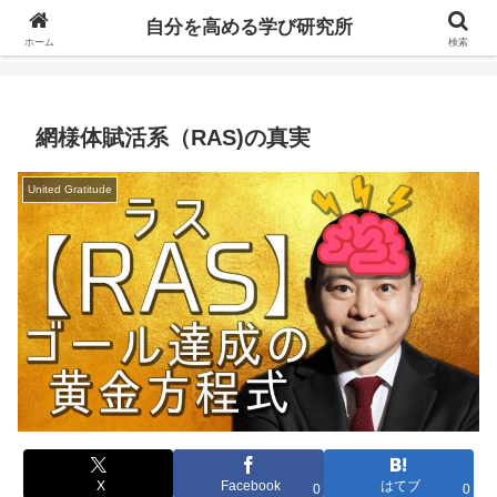
自分の価値を高めるための学びについて研究し、セミナーや情報（ブログ、動
自分を高める学び研究所
画、本などの）コンテンツを紹介するブログです。
ホーム
検索
網様体賦活系（RAS)の真実
United Gratitude
X
Facebook
はてブ
0
0