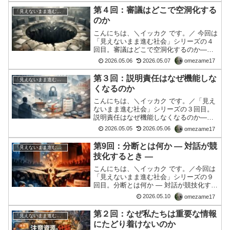
る。しかし、その「正当性」は、どこか
第４回：審議はどこで空洞化する
「見えないまま進む社会」シリーズ
ら生まれるのだろうか。結...
のか
こんにちは、＼イッカク です。／ 今回は
「見えないまま進む社会」シリーズの４
回目。審議はどこで空洞化するのか——
プロセスが残り、中身が消えるとき私た
2026.05.06
2026.05.07
omezame17
ちは、「議論は行われている」という状
態に日常的に接している。国会審議、委
第３回：説明責任はなぜ機能しな
「見えないまま進む社会」シリーズ
員会での質疑、各種の...
くなるのか
こんにちは、＼イッカク です。／「見え
ないまま進む社会」シリーズの３回目。
説明責任はなぜ機能しなくなるのか——
形式化するアカウンタビリティ私たちは
2026.05.05
2026.05.06
omezame17
日々、「説明はなされている」という状
況に接している。記者会見、公式発表、
第9回：分断とは何か ― 対話が競
「見えないまま進む社会」シリーズ
質疑応答。形式としての...
技化するとき ―
こんにちは、＼イッカク です。／今回は
「見えないまま進む社会」シリーズの９
回目。分断とは何か ― 対話が競技化する
とき ―前回、私はこう書いた。現実の分
2026.05.10
omezame17
裂とは、世界が壊れたというより、「同
じ現実を共有できる」という前提そのも
第２回：なぜ私たちは重要な情報
「見えないまま進む社会」シリーズ
のが、揺らぎ始め...
にたどり着けないのか