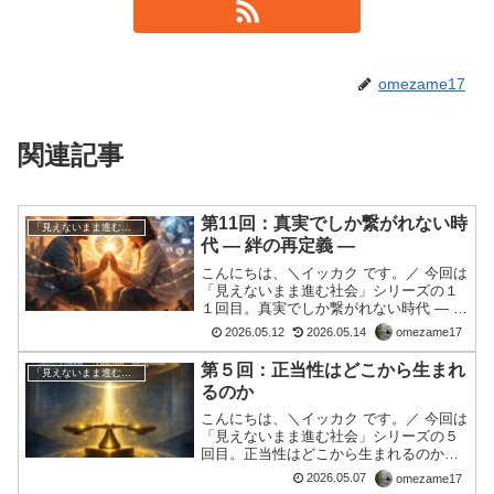
omezame17
関連記事
第11回：真実でしか繋がれない時
「見えないまま進む社会」シリーズ
代 ― 絆の再定義 ―
こんにちは、＼イッカク です。／ 今回は
「見えないまま進む社会」シリーズの１
１回目。真実でしか繋がれない時代 ― 絆
の再定義 ―現代は、超接続社会である。
2026.05.12
2026.05.14
omezame17
世界中の情報が瞬時に流れ、誰もが常時
接続される文明。しかしその一方で、
第５回：正当性はどこから生まれ
「見えないまま進む社会」シリーズ
人々はかつてない...
るのか
こんにちは、＼イッカク です。／ 今回は
「見えないまま進む社会」シリーズの５
回目。正当性はどこから生まれるのか
——手続きと認識の関係私たちは日常的
2026.05.07
omezame17
に、「正当な決定」という言葉を用い