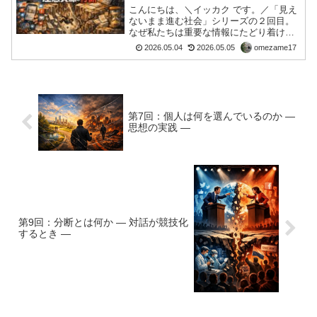
こんにちは、＼イッカク です。／「見え
ないまま進む社会」シリーズの２回目。
なぜ私たちは重要な情報にたどり着けな
いのか——注意資源の分断という問題最
2026.05.04
2026.05.05
omezame17
近、ふと違和感を覚えることが増えまし
た。日々、多くのニュースや情報に触れ
ているはずなのに、本来...
第7回：個人は何を選んでいるのか ―
思想の実践 ―
第9回：分断とは何か ― 対話が競技化
するとき ―