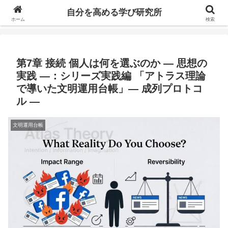
自分の価値を高めるための学びについて研究し、セミナーや情報（ブログ、動
自分を高める学び研究所
画、本などの）コンテンツを紹介するブログです。
ホーム
検索
第7章 接続 個人は何を選ぶのか ― 思想の
実践 ―：シリーズ実践編 「アトラス理論
で導いた文明運用台帳」― 成列プロトコ
ル ―
文明運用台帳