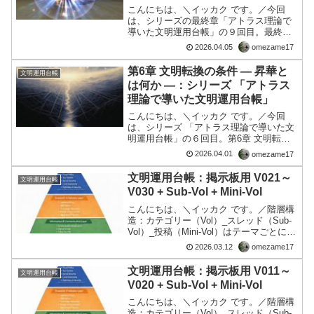
台帳」
こんにちは、＼イッカク です。／今回
は、シリーズの最終章「アトラス理論で
導いた文明運用台帳」の９回目。最終章
ATLAS宣言 ― 文明を運用するという選
2026.04.05
omezame17
択 ― はじめに本シリーズは、文明を意図
（Intention）・構造（Informati...
第6章 文明転換の条件 ― 昇華と
文明運用台帳
は何か ―：シリーズ 「アトラス
理論で導いた文明運用台帳」
こんにちは、＼イッカク です。／今回
は、シリーズ 「アトラス理論で導いた文
明運用台帳」の６回目。第6章 文明転換
の条件 ― 昇華とは何か ―■ 文明は、な
2026.04.01
omezame17
ぜ変わらないのか文明は何度も「変わっ
た」と言われてきた。だが現実はどう
文明運用台帳：掲示板用 V021～
文明運用台帳
か。 問題は繰り...
V030 + Sub-Vol + Mini-Vol
こんにちは、＼イッカク です。／階層構
造：カテゴリー（Vol）_スレッド（Sub-
Vol）_投稿（Mini-Vol）はテーマごとに1
つずつ対応するV021 国防 ├ Sub-Vol001
2026.03.12
omezame17
軍事 │ ├ Mini-Vol181 陸軍 │ ├ ...
文明運用台帳：掲示板用 V011～
文明運用台帳
V020 + Sub-Vol + Mini-Vol
こんにちは、＼イッカク です。／階層構
造：カテゴリー（Vol）_スレッド（Sub-