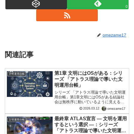
0
omezame17
関連記事
第1章 文明にはOSがある：シリ
文明運用台帳
ーズ 「アトラス理論で導いた文
明運用台帳」
シリーズ 「アトラス理論で導いた文明運
用台帳」第1章文明にはOSがある結論社
会は無秩序に動いているように見える
が、実際には一定の構造の上で運用され
2026.03.12
omezame17
ている。言い換えれば、文明には
OS（Operating System）が存在する。政
最終章 ATLAS宣言 ― 文明を運用
文明運用台帳
治、経済、...
するという選択 ―：シリーズ
「アトラス理論で導いた文明運用