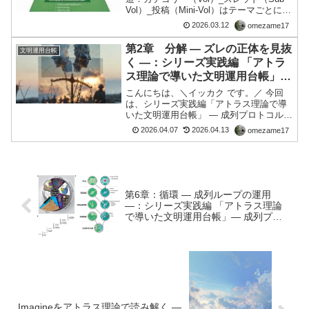
Vol）_投稿（Mini-Vol）はテーマごとに1
つずつ対応するV011 情報通信 ├ Sub-
2026.03.12
omezame17
Vol001 デジタル社会 │ ├ Mini-Vol091
デ...
第2章 分解 ― ズレの正体を見抜
文明運用台帳
く ―：シリーズ実践編 「アトラ
ス理論で導いた文明運用台帳」―
成列プロトコル ―
こんにちは、＼イッカク です。／ 今回
は、シリーズ実践編「アトラス理論で導
いた文明運用台帳」 ― 成列プロトコル
―の２回目。👉 現実のズレを整えて、社
2026.04.07
2026.04.13
omezame17
会をちゃんと動かすための実践マニュア
ル第2章：分解 ― ズレの正体を見抜く ―
はじめに私...
第6章：循環 ― 成列ループの運用
―：シリーズ実践編 「アトラス理論
で導いた文明運用台帳」― 成列プロ
トコル ―
Imagineをアトラス理論で読み解く ―