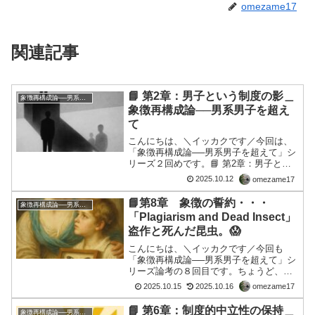
omezame17
関連記事
📘 第2章：男子という制度の影＿
象徴再構成論──男系男子を超えて
象徴再構成論──男系男子を超え
て
こんにちは、＼イッカクです／今回は、
「象徴再構成論──男系男子を超えて」シ
リーズ２回めです。📘 第2章：男子とい
う制度の影あなたは、「男子」という言
2025.10.12
omezame17
葉に、制度の影を感じたことがあります
か。 それは、血統の語彙として語られま
📘第8章 象徴の誓約・・・
象徴再構成論──男系男子を超えて
す。継承の条件とし...
「Plagiarism and Dead Insect」
盗作と死んだ昆虫。😱
こんにちは、＼イッカクです／今回も
「象徴再構成論──男系男子を超えて」シ
リーズ論考の８回目です。ちょうど、世
間では、皇室のアノ不正について、動画
2025.10.15
2025.10.16
omezame17
がありました。とりあえず、以下置きま
す。第8章 象徴の誓約—制度は象徴に誓
📘 第6章：制度的中立性の保持＿
象徴再構成論──男系男子を超えて