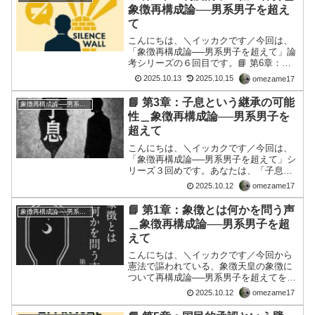
約する。誓約なき継承は...
象徴再構成論──男系男子を超え
て
こんにちは、＼イッカクです／今回は、
「象徴再構成論──男系男子を超えて」論
考シリーズの６回目です。📘 第6章：制
度的中立性の保持「沈黙の尊重」から
2025.10.13
2025.10.15
omezame17
「語るべき時を知る者」への転換あなた
は、象徴が語ることによって制度の中立
📘 第3章：子息という継承の可能
象徴再構成論──男系男子を超えて
性が損なわれると考えた...
性＿象徴再構成論──男系男子を
超えて
こんにちは、＼イッカクです／今回は、
「象徴再構成論──男系男子を超えて」シ
リーズ３回めです。あなたは、「子息」
という語に、制度の余白を感じたことが
2025.10.12
omezame17
ありますか。 それは、「男子」という語
よりも柔らかく、「血統」という語より
📘 第1章：象徴とは何かを問う声
象徴再構成論──男系男子を超えて
も広がりを持っていま...
＿象徴再構成論──男系男子を超
えて
こんにちは、＼イッカクです／今回から
憲法で謳われている、象徴天皇の象徴に
ついて再構成論──男系男子を超えてを以
下置きます。今回のシリーズは、下記の
2025.10.12
omezame17
１０章からなる論考です。章番号章タイ
トル内容の要点対応する制度条文第1章象