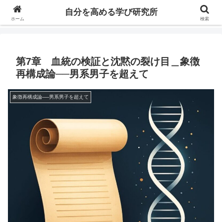
自分の価値を高めるための学びについて研究し、セミナーや情報（ブログ、動
自分を高める学び研究所
画、本などの）コンテンツを紹介するブログです。
ホーム
検索
第7章 血統の検証と沈黙の裂け目＿象徴
再構成論──男系男子を超えて
象徴再構成論──男系男子を超えて