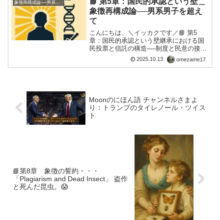
📘 第5章：国民的承認という壁＿
象徴再構成論──男系男子を超えて
徴とは何かを問う声現...
象徴再構成論──男系男子を超え
て
こんにちは、＼イッカクです／📘 第5
章：国民的承認という壁継承における国
民投票と信託の構造──制度と民意の接点
参照条文：第2条「国民的承認」あなた
2025.10.13
omezame17
は、制度によって定められた継承と、国
民によって感じ取られる象徴の違いを考
えたことがあるだろう...
Moonのにほん語 チャンネルさまよ
り：トランプのタイレノール・ツイス
ト
📘第8章 象徴の誓約・・・
「Plagiarism and Dead Insect」 盗作
と死んだ昆虫。😱