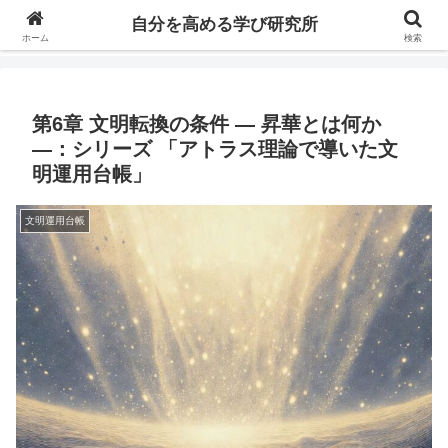
自分の価値を高めるための学びについて研究し、セミナーや情報（ブログ、動
自分を高める学び研究所
画、本などの）コンテンツを紹介するブログです。
ホーム
検索
第6章 文明転換の条件 ― 昇華とは何か
―：シリーズ 「アトラス理論で導いた文
明運用台帳」
文明運用台帳