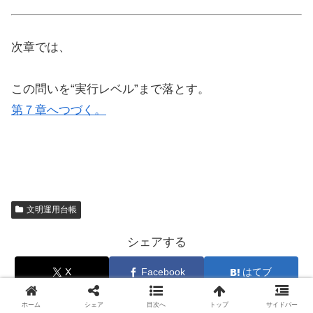
次章では、
この問いを“実行レベル”まで落とす。
第７章へつづく。
文明運用台帳
シェアする
X
Facebook
はてブ
LINE
コピー
ホーム
シェア
目次へ
トップ
サイドバー