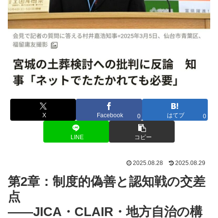
X
Facebook
はてブ
0
0
LINE
コピー
2025.08.28
2025.08.29
第2章：制度的偽善と認知戦の交差
点
——JICA・CLAIR・地方自治の構