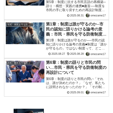
再設計について
第5章：制度に抗する市民言語の再構築─
語り・構想・実践の連携■趣旨──制度を
市民の手に取り戻すための再設計制度
は、誰かが「与える」ものではなく、私
2025.08.31
omezame17
たち市民が「構築する」ものです。 その
本質を見失ったとき、制度は支配の道具
第1章：制度は誰が守るのか─市
市民・県民を守る防衛制度の再設計について
となり、私たちの生活...
民の認知に語りかける論考の意
義：市民・県民を守る防衛制度の
再設計について
第1章：制度は誰が守るのか──市民の認
知に語りかける論考の意義■制度は「誰か
が守るもの」ではない制度って、どこか
遠い存在に感じませんか？ 行政が作っ
2025.08.27
2025.08.28
omezame17
て、専門家が運用して、政治家が調整す
る──そんなふうに思っている人が多いか
第6章：制度の語りと市民の問
市民・県民を守る防衛制度の再設計について
もしれません。 で...
い…市民・県民を守る防衛制度の
再設計について
第6章：制度の語りと市民の問い「それ
は、誰が決めたのか？」「なぜ、私たち
に説明されなかったのか？」「その制度
は、誰のためにあるのか？」私は、何度
2025.09.01
omezame17
も問い直してきた。行政の発表、国際機
関の報告、専門家の言葉──それらが、あ
たかも絶対的な正しさを...