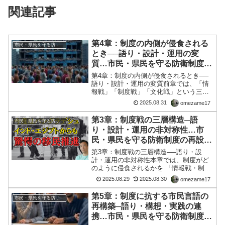
関連記事
第4章：制度の内側が侵食される
市民・県民を守る防衛制度の再設計について
とき──語り・設計・運用の変
質…市民・県民を守る防衛制度の
再設計について
第4章：制度の内側が侵食されるとき──
語り・設計・運用の変質前章では、「情
報戦」「制度戦」「文化戦」という三つ
の戦略が、制度を外部から操作・歪曲す
2025.08.31
omezame17
るメカニズムであることを見てきまし
た。では、制度の“内側”──「語り」「設
第3章：制度戦の三層構造─語
市民・県民を守る防衛制度の再設計について
計」「運用」という三...
り・設計・運用の非対称性…市
民・県民を守る防衛制度の再設計
について
第3章：制度戦の三層構造──語り・設
計・運用の非対称性本章では、制度がど
のように侵食されるかを 「情報戦・制度
戦・文化戦」という三層構造で分析す
2025.08.29
2025.08.30
omezame17
る。ただし、制度そのものは 「語り・設
計・運用」という三つの層で構成されて
第5章：制度に抗する市民言語の
市民・県民を守る防衛制度の再設計について
おり、 これらは制度の...
再構築─語り・構想・実践の連
携…市民・県民を守る防衛制度の