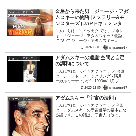
金星から来た男 – ジョージ・アダ
ジョージ・アダムスキー
ムスキーの物語 |ミステリー&モ
ンスターズ (UAPドキュメンタリ
ー)
こんにちは、＼イッカク です。／今回
は、「ジョージ・アダムスキーの物語」
についてジョージ・アダムスキーは、
UFO学の最も物議を醸す人物の一人とい
2024.12.01
omezame17
う。空飛ぶ円盤を撮影して国際的な名声
を得た彼は、多くの人が彼が詐欺師であ
アダムスキーの遺産:空間と自己
ジョージ・アダムスキー
ると主張し、また他の人々...
の調和について
こんにちは、＼イッカク です。／ 今回
は、フレッド・ステックリング - 隔月ロ
ーカルミーティング - 1990年11月プログ
ラムより アダムスキーの遺産:空間と自己
2025.12.05
omezame17
の調和についての記事を以下置きます。
この会議録は、フレッド・ステックリン
アダムスキー「宇宙の法則」
ジョージ・アダムスキー
グ氏...
こんにちは、＼イッカク です。／今回
は、アダムスキーの宇宙哲学の基本とな
る話です。この話は、宇宙人（彼は、近
隣の惑星人を意味）とコンタクトしてい
ることを前提に話しています）以下、そ
のまま聴くことで、章が進みます。■編集
後記わたくしは、１９７...