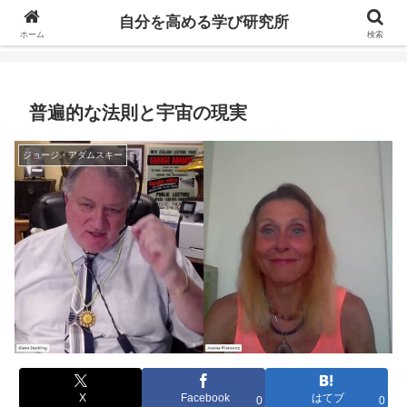
自分の価値を高めるための学びについて研究し、セミナーや情報（ブログ、動
自分を高める学び研究所
画、本などの）コンテンツを紹介するブログです。
ホーム
検索
普遍的な法則と宇宙の現実
ジョージ・アダムスキー
X
Facebook
はてブ
0
0