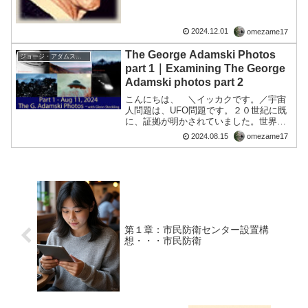
2024.12.01
omezame17
The George Adamski Photos
ジョージ・アダムスキー
part 1｜Examining The George
Adamski photos part 2
こんにちは、 ＼イッカクです。／宇宙
人問題は、UFO問題です。２０世紀に既
に、証拠が明かされていました。世界を
牛耳る「闇」いわゆる、サイレンスのグ
2024.08.15
omezame17
ループ（悪辣な支配層による支配者）ら
は真実の情報を歪めたり、隠したりと
様々なイベントで、現在で...
第１章：市民防衛センター設置構
想・・・市民防衛