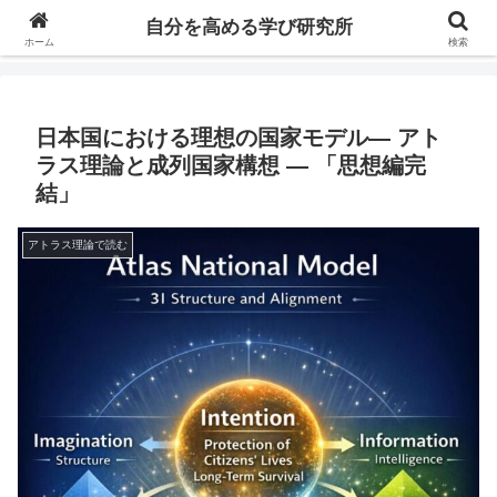
自分の価値を高めるための学びについて研究し、セミナーや情報（ブログ、動
自分を高める学び研究所
画、本などの）コンテンツを紹介するブログです。
ホーム
検索
日本国における理想の国家モデル― アト
ラス理論と成列国家構想 ― 「思想編完
結」
アトラス理論で読む