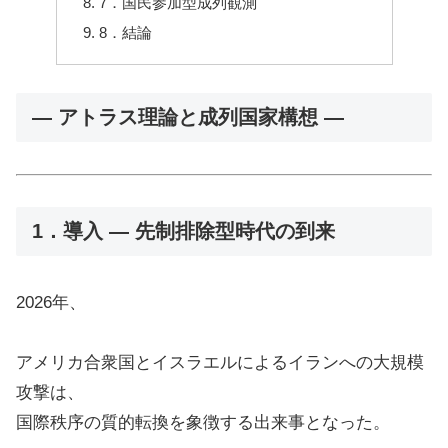
7．国民参加型成列観測
8．結論
― アトラス理論と成列国家構想 ―
1．導入 ― 先制排除型時代の到来
2026年、
アメリカ合衆国
と
イスラエル
による
イラン
への大規模
攻撃は、
国際秩序の質的転換を象徴する出来事となった。