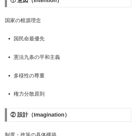
① 意図（Intention）
国家の根源理念
国民命最優先
憲法九条の平和主義
多様性の尊重
権力分散原則
② 設計（Imagination）
制度・政策の具体構築