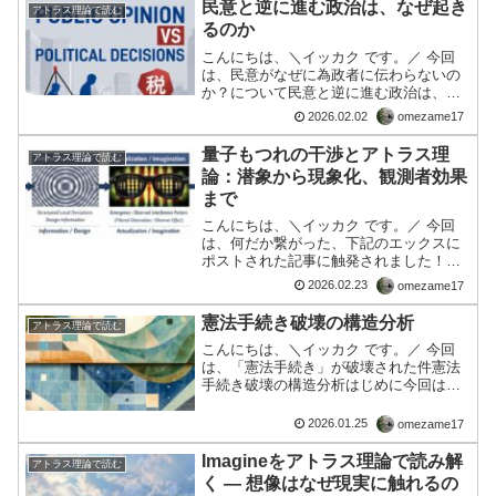
画が、一定の支持...
民意と逆に進む政治は、なぜ起き
アトラス理論で読む
るのか
こんにちは、＼イッカク です。／ 今回
は、民意がなぜに為政者に伝わらないの
か？について民意と逆に進む政治は、な
ぜ起きるのか最近の日本の政治を見てい
2026.02.02
omezame17
ると、たとえば、物価が上がり続けてい
るのに生活支援は追いつかず、税や社会
量子もつれの干渉とアトラス理
アトラス理論で読む
保険料の負担だけが増え...
論：潜象から現象化、観測者効果
まで
こんにちは、＼イッカク です。／ 今回
は、何だか繋がった、下記のエックスに
ポストされた記事に触発されました！と
いうのは、アトラス理論の概念に符合し
2026.02.23
omezame17
たからです。😱「量子もつれ」に「陰陽
太極図」空間二光子状態の振幅と位相の
憲法手続き破壊の構造分析
アトラス理論で読む
干渉画像化 pic.t...
こんにちは、＼イッカク です。／ 今回
は、「憲法手続き」が破壊された件憲法
手続き破壊の構造分析はじめに今回は、
高市政権下で扱われた憲法運用につい
て、賛成か反対かという立場論ではな
2026.01.25
omezame17
く、何が起きていたのかを構造として整
理する。ここで用いるのはア...
Imagineをアトラス理論で読み解
アトラス理論で読む
く ― 想像はなぜ現実に触れるの