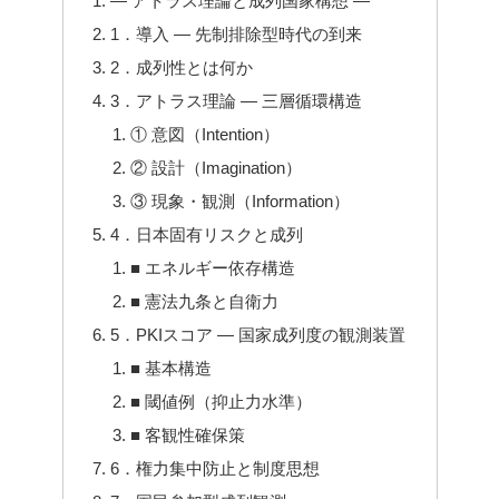
― アトラス理論と成列国家構想 ―
1．導入 ― 先制排除型時代の到来
2．成列性とは何か
3．アトラス理論 ― 三層循環構造
① 意図（Intention）
② 設計（Imagination）
③ 現象・観測（Information）
4．日本固有リスクと成列
■ エネルギー依存構造
■ 憲法九条と自衛力
5．PKIスコア ― 国家成列度の観測装置
■ 基本構造
■ 閾値例（抑止力水準）
■ 客観性確保策
6．権力集中防止と制度思想