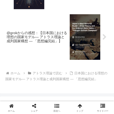
@grokからの感想：【日本国における
理想の国家モデル― アトラス理論と
成列国家構想 ― 「思想編完結」】
ホーム
アトラス理論で読む
日本国における理想の
国家モデル― アトラス理論と成列国家構想 ― 「思想編完結」
ホーム
シェア
目次へ
トップ
サイドバー