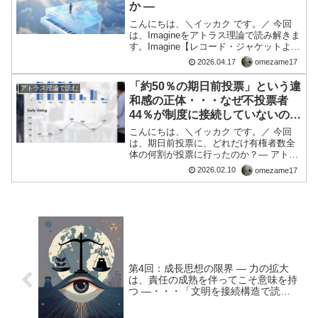
か ―
こんにちは、＼イッカク です。／ 今回
は、Imagineをアトラス理論で読み解きま
す。Imagine【レコード・ジャケットよ
り】 「Imagine」は、元ジョン・レノン
2026.04.17
omezame17
が1971年に発表した楽曲で、平和と希望
をテーマにした代表作である。人種...
「約50％の期日前投票」という違
アトラス理論で読む
和感の正体・・・なぜ不投票者
44％が制度に接続していないの
か？
こんにちは、＼イッカク です。／ 今回
は、期日前投票に、どれだけ有権者数全
体の何割が投票に行ったのか？— アトラ
ス理論・実例編 —はじめに──なぜ「引
2026.02.10
omezame17
っかかる」のか「期日前投票が約50％」
という報道表現は、数字としては間違っ
ていないことが多...
第4回：成長思想の限界 ― 力の拡大
は、責任の成熟を伴ってこそ意味を持
つ ―・・・「文明を接続構造で読
む」