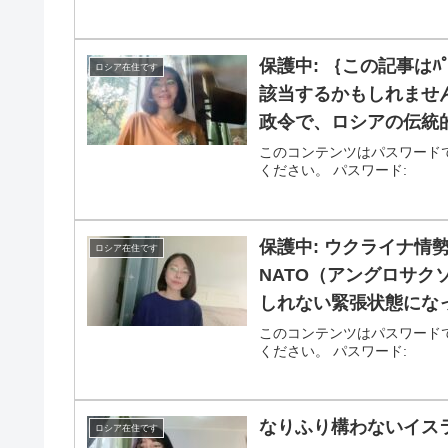
保護中: ｛この記事はﾊﾟ
ロシア在住です
該当するかもしれません
政令で、ロシアの伝統
新自由主義的イデオロ
このコンテンツはパスワード
ください。 パスワード:
最長３ヶ月の一時在住
保護中: ウクライナ情
ロシア在住です
NATO（アングロサク
しれない緊張状態にな
このコンテンツはパスワード
ください。 パスワード:
なりふり構わないイスラ
ロシア在住です