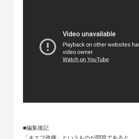
■編集後記
「キエフ政権」というものが問題であると