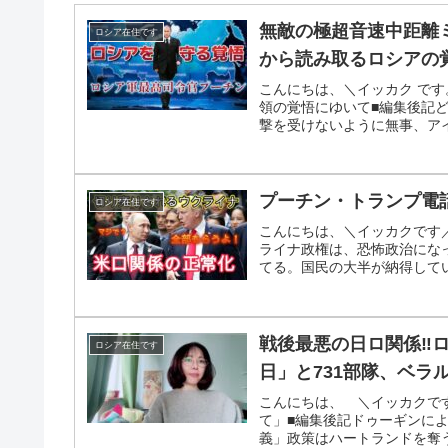
無敵の極超音速中距離
ロシア在住です
から読み取るロシアの
こんにちは、＼イッカク で
領の覚悟にゆいて■編集後記
撃を受けないように無事、アイ
プーチン・トランプ電
ロシア在住です
こんにちは、＼イッカクです
ライナ政権は、恐怖政治にな
てる。国民の大半が納得してい
戦後最悪の日ロ関係‼
ロシア在住です
日」と731部隊、ベ
こんにちは、 ＼イッカクで
て」■編集後記ドゥーギンによ
義」政策はハートランドを奪う