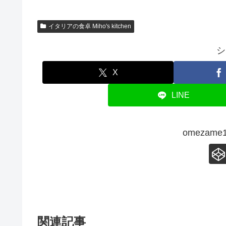
イタリアの食卓 Miho's kitchen
シ
X
LINE
omezam
関連記事