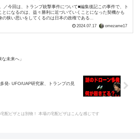
す。／今回は、トランプ銃撃事件について■編集後記この事件で、ト
ことになるのは、益々勝利に近づいていくことになった契機かも
の狭い思いをしてくるのは日本の政権である...
2024.07.17
omezame17
康な未来へ」
- UFO/UAP研究家、トランプの見
の宅配ピザとは別物！ 本場の宅配ピザはこんな感じです