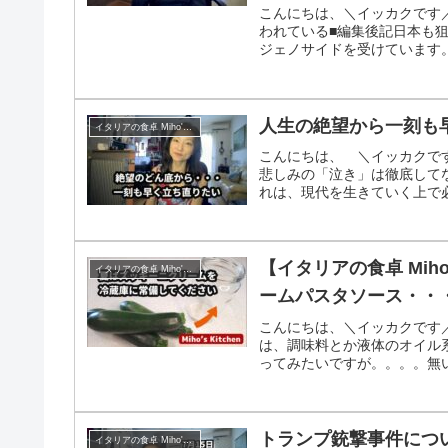
こんにちは、＼イッカクです
われている■編集後記日本も
ジェノサイドを受けています。
人生の絶望から一刻も
イタリアの食卓 Miho's kitchen
こんにちは、 ＼イッカクで
悲しみの「泣き」は徹底して
れは、現代を生きていく上で必
【イタリアの食卓 Mih
イタリアの食卓 Miho's kitchen
ームパスタソース・・・
こんにちは、＼イッカクです
は、調味料とか液体のオイル
ってみたいですが。。。。無い
トランプ銃撃事件につ
イタリアの食卓 Miho's kitchen