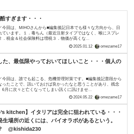
化が酷すぎます・・・
今回は、MIHOさんから■編集後記日本でも様々な方向から、日
れています。１．毒ちん（最近注射タイプではなく、喉にスプレ
．税金＆社会保険料は増税３．物価が高くな...
2025.01.12
omezame17
した、最低限やっておいてほしいこと・・・個人の
／今回は、誰でも起こる、危機管理対策です。■編集後記普段から
なったことで、訊いておけば良かったなと思うことがあり、残念
6月に次々と亡くなってしまい訊くに訊けませ...
2024.05.22
omezame17
o’s kitchen】イタリアは完全に狙われている・・・
発生場所の近くには、バイオラボがあるという。
kishida230