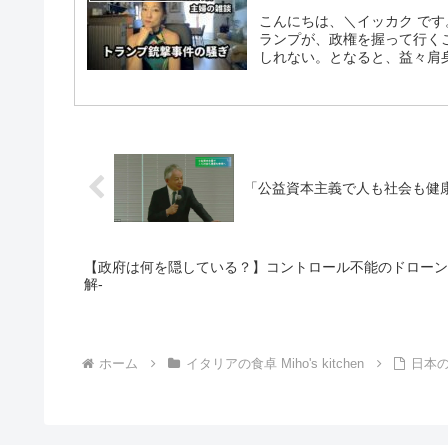
こんにちは、＼イッカク で
ランプが、政権を握って行く
しれない。となると、益々肩身
「公益資本主義で人も社会も健
【政府は何を隠している？】コントロール不能のドローン多発
解-
ホーム
イタリアの食卓 Miho's kitchen
日本