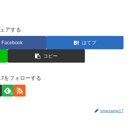
ェアする
Facebook
はてブ
コピー
e17をフォローする
0
omezame17