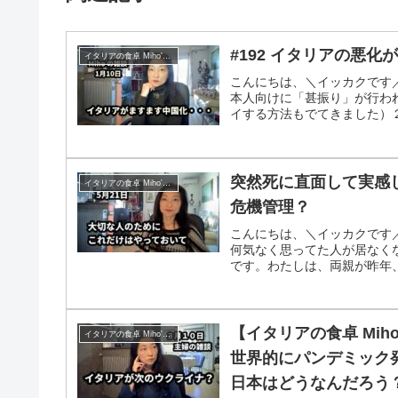
#192 イタリアの悪
イタリアの食卓 Miho's kitchen
こんにちは、＼イッカクです／
本人向けに「甚振り」が行わ
イする方法もでてきました）２
突然死に直面して実感
イタリアの食卓 Miho's kitchen
危機管理？
こんにちは、＼イッカクです
何気なく思ってた人が居なく
です。わたしは、両親が昨年、
【イタリアの食卓 Mih
イタリアの食卓 Miho's kitchen
世界的にパンデミック
日本はどうなんだろう？ @