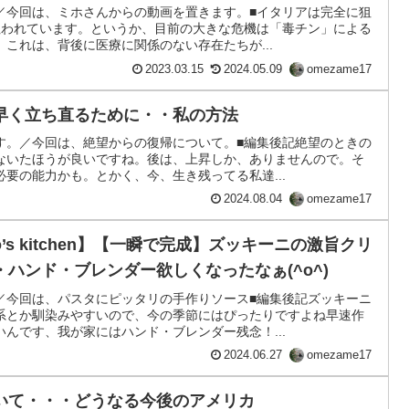
／今回は、ミホさんからの動画を置きます。■イタリアは完全に狙
狙われています。というか、目前の大きな危機は「毒チン」による
これは、背後に医療に関係のない存在たちが...
2023.03.15
2024.05.09
omezame17
早く立ち直るために・・私の方法
す。／今回は、絶望からの復帰について。■編集後記絶望のときの
ないたほうが良いですね。後は、上昇しか、ありませんので。そ
要の能力かも。とかく、今、生き残ってる私達...
2024.08.04
omezame17
o’s kitchen】【一瞬で完成】ズッキーニの激旨クリ
ハンド・ブレンダー欲しくなったなぁ(^o^)
／今回は、パスタにピッタリの手作りソース■編集後記ズッキーニ
系とか馴染みやすいので、今の季節にはぴったりですよね早速作
んです、我が家にはハンド・ブレンダー残念！...
2024.06.27
omezame17
いて・・・どうなる今後のアメリカ