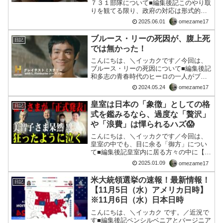
７３１部隊について■編集後記このやり取
りを観てる限り、政府の対応は形式的な
逃げ口上に終始しており、歴史の事実に
2025.06.01
omezame17
向き合う姿勢が欠如していると感じる。
井本日記やイペリット実験文書は、単な
ブルース・リーの死因が、腹上死
日記
る「私文書」や「歴史資...
では無かった！
こんにちは、＼イッカクです／今回は、
ブルース・リーの死因について■編集後記
和多志の青春時代のヒーロの一人がブル
ース・リー。映画も全て見に行きまし
2024.05.24
omezame17
た。本当に、それまでのアクション映画
とはなんていうか、マーシャルアーツと
皇室は日本の「象徴」としての格
日記
しての「拳法」が格闘シー...
式を鑑みるなら、過度な「贅沢」
や「浪費」は憚られるハズ😱
こんにちは、＼イッカクです／今回は、
皇室の中でも、目に余る「御方」につい
て■編集後記皇室内に居る方々の中に【悪
魔に取り憑かれた】ような人たちが居ま
2025.01.09
omezame17
す。彼らは１．贅沢と浪費に氣を使いま
す２．自己顕示欲が強いです。３．偽装
米大統領選挙の速報！最新情報！
日記
します。美◯子さまは、...
【11月5日（水）アメリカ日時】
※11月6日（水）日本日時
こんにちは、＼イッカク です。／近況で
す■編集後記ペンシルベニアとバージニア