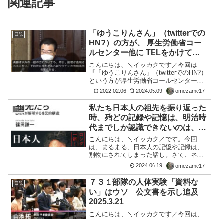
関連記事
「ゆうこりんさん」（twitterでの
日記
HN?）の方が、 厚生労働省コー
ルセンター他に TELをかけて、
ワクチンや PCR検査などについ
こんにちは、＼イッカクです／今回は
ての質問しました。・・・コレに
『「ゆうこりんさん」（twitterでのHN?）
という方が厚生労働省コールセンター他
ついて Q＆A形式でシェアしま
にTELをかけて、ワクチンやPCR検査な
す。
2022.02.06
2024.05.09
omezame17
どについて、何日もかけて質問されてい
たので、Q＆A形式でシェアします。』と
私たち日本人の祖先を振り返った
日記
いう記事...
時、殆どの記録や記憶は、明治時
代までしか認識できないのは、何
故か？
こんにちは、＼イッカク／です。今回
は、まるまる、日本人の記憶や記録は、
別物にされてしまった話し。さて、ネッ
トで、表題に係るキーワードで検索した
2024.06.19
omezame17
ら以下、検索状況＿＿＿＿＿＿＿＿＿＿
＿＿＿＿＿＿＿＿■グローバル Web アイ
７３１部隊の人体実験「資料な
日記
コン東洋経済オンライ...
い」はウソ 公文書を示し追及
2025.3.21
こんにちは、＼イッカクです／今回は、