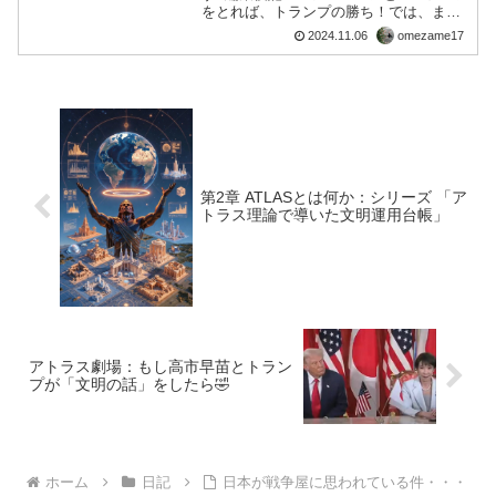
をとれば、トランプの勝ち！では、ま
た。
2024.11.06
omezame17
第2章 ATLASとは何か：シリーズ 「ア
トラス理論で導いた文明運用台帳」
アトラス劇場：もし高市早苗とトラン
プが「文明の話」をしたら🤣
ホーム
日記
日本が戦争屋に思われている件・・・