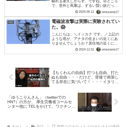
驕れる者久しからず、ですね。🤣ところ
で、意外と蔦重は、ずるい賢い奴だった
かも。では、また。
2025.05.12
omezame17
電磁波攻撃は実際に実験されてい
日記
た。😱
こんにちは、＼イッカク です。／上記の
ような塔が、アナタの住まいの近くにあ
りませんでしょうか？居住地の近くに設
置されています。この塔ができた当時、
2024.12.01
omezame17
大きい野鳥が数羽、地に落ちてタヒして
ました。何か影響が出ていたんですね。
😱■編集後記電磁波対策...
【ちくわんの自由】打つも自由、打た
ぬも自由・・・だけど、背後で画策し
てる存在に気づいて！・・・イタリア
の実態も観て！・・・打たない自由
を！！！
「ゆうこりんさん」（twitterでの
HN?）の方が、 厚生労働省コールセ
ンター他に TELをかけて、ワクチンや
PCR検査などについての質問しまし
た。・・・コレについて Q＆A形式で
シェアします。
ホーム
日記
新型コロナウィルスのそもそもの発祥