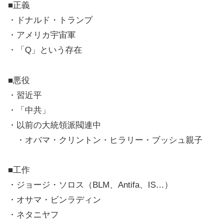
■正義
・ドナルド・トランプ
・アメリカ宇宙軍
・「Q」という存在
■悪役
・習近平
・「中共」
・以前の大統領派閥連中
・オバマ・クリントン・ヒラリー・ブッシュ親子
■工作
・ジョージ・ソロス（BLM、Antifa、IS…）
・オサマ・ビンラディン
・ネタニヤフ