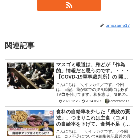
omezame17
関連記事
マスゴミ報道は、殆どが「作為
日記
的」情報だと思うのです。・・・
【COVD-19軍事裁判所】の 開設
を望みたい
こんにちは、＼イッカク／です。今回
は、日記。我が家での夕食時間には必ず
TV📺を付けてます。和多志は、NHKの大
河ドラマ意外は、殆ど番組に関心は無い
2022.12.26
2024.05.09
omezame17
のです。時代考証がどうだとか事実には
無いストーリーだとか、それを承知で、
食料の自給率を外した「農政の憲
日記
【ドラマ】を楽しんでま...
法」、つまりこれは主食（コメ）
の自給率を下げて、食料不足（日
本人殲滅）にするGHQの戦後政
こんにちは、 ＼イッカクです。／今回
策が現在でも続いてる証拠ではな
は、コメ不足について■編集後記最近の具