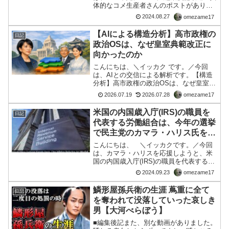
体的なコメ生産者さんのポストがありま
いのか💢
した。GHQ(CIA)戦後政策がジワジワと80
2024.08.27
omezame17
年という長期間にわたり、日本人を殲滅
する方向へのボディーブローのような仕
【AIによる構造分析】高市政権の
日記
組みに流され...
政治OSは、なぜ皇室典範改正に
向かったのか
こんにちは、＼イッカク です。／今回
は、AIとの交信による解析です。【構造
分析】高市政権の政治OSは、なぜ皇室典
範改正に向かったのか※本記事は政治家
2026.07.19
2026.07.28
omezame17
個人への評価ではなく、政治文化・制度
観の構造分析です。■ はじめに現代日本
米国の内国歳入庁(IRS)の職員を
日記
の政治を観察すると...
代表する労働組合は、今年の選挙
で民主党のカマラ・ハリス氏を大
統領候補に推薦すると発表！
こんにちは、 ＼イッカクです。／今回
は、カマラ・ハリスを応援しようと、米
国の内国歳入庁(IRS)の職員を代表する労
働組合は水曜日、今年の選挙で民主党の
2024.09.23
omezame17
カマラ・ハリス氏を大統領候補に推薦す
ると発表した件について。ソース：IRS
鱗形屋孫兵衛の生涯 蔦重に全て
日記
エージェントユニ...
を奪われて没落していった哀しき
男【大河べらぼう】
■編集後記また、別な動画がありました。