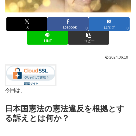
X
Facebook
はてブ
0
0
LINE
コピー
2024.06.10
今回は、
日本国憲法の憲法違反を根拠とす
る訴えとは何か？