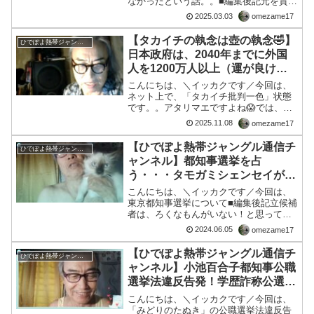
なかったという話。。■編集後記元を質せ
＃日銀を国立銀行へ戻せ
ば、日本に「銀行」なるものを持ち込ん
2025.03.03
omezame17
だのは明治維新から、、、その立役者が
「渋沢栄一」ですね。もう、渋沢は、幕
【タカイチの執念は壺の執念🤣】
ひでぽよ熱帯ジャングル通信チャンネル
臣時代からなにか、カザ...
日本政府は、2040年までに外国
人を1200万人以上（運が良けれ
ば）受け入れる計画だと認めまし
こんにちは、＼イッカクです／今回は、
た / 日本政府は、2040年までに
ネット上で、「タカイチ批判一色」状態
です。。アタリマエですよね😱では、ひ
外⋯
でぽよ先生の動画をどうぞ！、日本政府
2025.11.08
omezame17
は、2040年までに外国人を1200万人以上
（運が良ければ）受け入れる計画だと認
【ひでぽよ熱帯ジャングル通信チ
ひでぽよ熱帯ジャングル通信チャンネル
めました / 日...
ャンネル】都知事選挙を占
う・・・タモガミシェンセイがい
ちばんエエ🤣
こんにちは、＼イッカクです／今回は、
東京都知事選挙について■編集後記立候補
者は、ろくなもんがいない！と思ってま
したが、そうですか消去法で考えれば田
2024.06.05
omezame17
母神氏が有力かと。。。確かに、コチラ
を眺めても満を持して登場って感じで
【ひでぽよ熱帯ジャングル通信チ
ひでぽよ熱帯ジャングル通信チャンネル
す。１．右も左も「日本を...
ャンネル】小池百合子都知事公職
選挙法違反告発！学歴詐称公選法
違反。＃小池百合子、＃小池百合
こんにちは、＼イッカクです／今回は、
子学歴詐称
「みどりのたぬき」の公職選挙法違反告