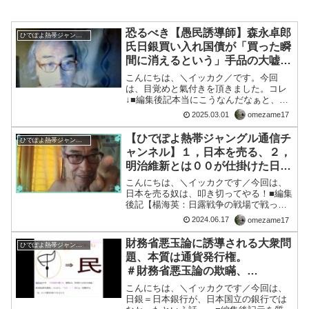
恐るべき【愚民誘導師】森永卓郎
ひでぽよ熱帯ジャングル通信チャンネル
氏日銀買い入れ国債が「買った瞬
間に消えるという」手品の大嘘を
大衆や国会議員に流布
こんにちは、＼イッカク／です。今回
は、目覚めと氣付きを頂きました。コレ
↓■編集後記本当にこうなんだなぁと、思
うのです。三橋氏や太郎の言説間違い！
2025.03.01
omezame17
国債増大↓国債の利払い元金返済累積国家
信用棄損↓通貨安株安債権安(国家信用が
【ひでぽよ熱帯ジャングル通信チ
ひでぽよ熱帯ジャングル通信チャンネル
無)↓国家破綻超簡単...
ャンネル】１，日本を売る、２，
明治維新とは００が仕掛けた日本
内戦開国計画・・・「イガ」が
こんにちは、＼イッカクです／今回は、
「タゴ」になっつまった話すだ
日本を売る奴は、叩き切ってやる！■編集
後記【楊海英：日露戦争の戦場で戦った
ぁ！🤣
モンゴル人たち】モンゴル近現代史シリ
2024.06.17
omezame17
ーズ講座第三回、「民族統一の闘争」1/3
ところで、楊さんのツイート「次は、魂
財務省悪玉論に誘導される大衆問
ひでぽよ熱帯ジャングル通信チャンネル
を売る」・・・の話...
題、本質は通貨発行権。
＃財務省悪玉論の欺瞞、
＃国家通貨発行権、
こんにちは、＼イッカクです／今回は、
＃日本銀行は株式会社、
日銀＝日本銀行が、日本国立の銀行では