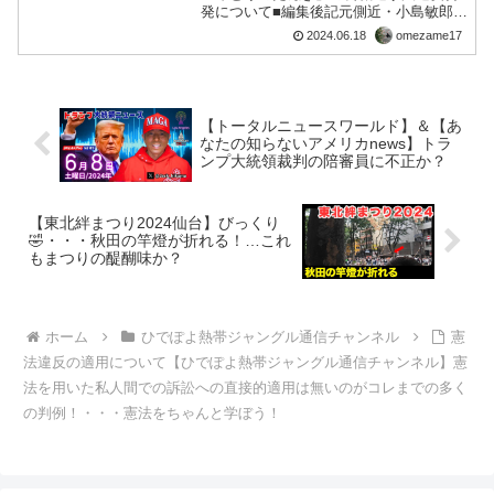
発について■編集後記元側近・小島敏郎氏
が述べています。「小池百合子都知事を
2024.06.18
omezame17
今朝、公職選挙法違反容疑で刑事告発し
ました」 元側近・小島敏郎氏が語る“7つ
の重大証拠” #文...
【トータルニュースワールド】＆【あ
なたの知らないアメリカnews】トラ
ンプ大統領裁判の陪審員に不正か？
【東北絆まつり2024仙台】びっくり
🤣・・・秋田の竿燈が折れる！…これ
もまつりの醍醐味か？
ホーム
ひでぽよ熱帯ジャングル通信チャンネル
憲
法違反の適用について【ひでぽよ熱帯ジャングル通信チャンネル】憲
法を用いた私人間での訴訟への直接的適用は無いのがコレまでの多く
の判例！・・・憲法をちゃんと学ぼう！