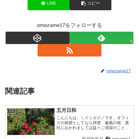
LINE
コピー
omezame17をフォローする
0
omezame17
関連記事
五月日和
日記
こんにちは、＼イッカク／です。オフィ
スの挨拶としてなら拝啓 薫風の候 貴
社におかれましては益々ご清栄のことと
お慶び申し上げます。という感じの今の
季節です。和多志は、今の季節が大好き
2024.05.22
omezame17