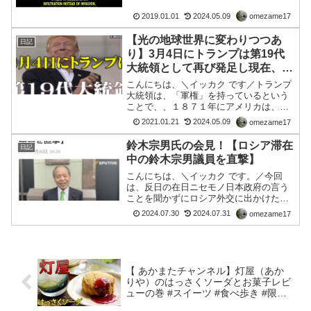
ナーでの電力線の炎上の模様がつながっ
2019.01.01
2024.05.09
omezame17
た。。。しかし現在、ア...
【光の地球世界に変わりつつあ
日記
り】3月4日にトランプは第19代
大統領として再び発足し現在、米
軍およびFEMA当局の完全
こんにちは、＼イッカク です／トランプ
大統領は、「軍権」を持っているという
ことで、、１８７１年にアメリカは、売
国されました。それ以来、アメリカは
2021.01.21
2024.05.09
omezame17
USA、つまり、株式会社アメリカ合衆国
という会社で、国家を運営されていまし
鈴木宗男氏の会見！【ロシア滞在
日記
た。本当のアメリカ合衆...
中の鈴木宗男議員を直撃】
こんにちは、＼イッカク です。／今回
は、反日の在日ニセモノ日本政府の言う
ことを聞かずにロシア外交に出かけた日
本人政治家という視点でみると納得しま
2024.07.30
2024.07.31
omezame17
す。鈴木宗男氏、岸田首相に停戦和平の
口火を切るよう呼びかけモスクワを訪問
中の鈴木宗男参院議員は、...
【 あかまたチャンネル】灯屋（あか
りや）のはっさくソーダとお菓子レビ
ューの巻 #スイーツ #食べ歩き #限定
品