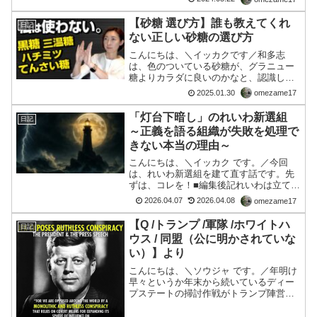
です。暦日であれば立夏が過ぎ、もう
夏。この日、5月21日は、...
【砂糖 選び方】誰も教えてくれ
日記
ない正しい砂糖の選び方
こんにちは、＼イッカクです／和多志
は、色のついている砂糖が、グラニュー
糖よりカラダに良いのかなと、認識して
ましたが・・・■編集後記なるほど、グラ
2025.01.30
omezame17
ニュー糖って、上白糖よりマシだっ
た。。。そして、今度、ココナツ・シュ
「灯台下暗し」のれいわ新選組
日記
ガーを試してみます。🤣では、...
～正義を語る組織が失敗を処理で
きない本当の理由～
こんにちは、＼イッカク です。／今回
は、れいわ新選組を建て直す話です。先
ずは、コレを！■編集後記れいわは立て直
せるのか？ ― 本当に問われているのは
2026.04.07
2026.04.08
omezame17
「正しさ」ではない今回の一件を通し
て、多くの人が感じたのは「失望」だっ
【Q /トランプ /軍隊 /ホワイトハ
日記
たと思います。しかし、...
ウス / 同盟（公に明かされていな
い）】より
こんにちは、＼ソウジャ です。／年明け
早々というか年末から続いているディー
プステートの掃討作戦がトランプ陣営で
動いていたようです。それで、あの１２
月２７日のルイジアナ州南東部の都市ケ