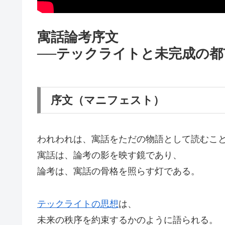
寓話論考序文
──テックライトと未完成の都
序文（マニフェスト）
われわれは、寓話をただの物語として読むこ
寓話は、論考の影を映す鏡であり、
論考は、寓話の骨格を照らす灯である。
テックライトの思想
は、
未来の秩序を約束するかのように語られる。