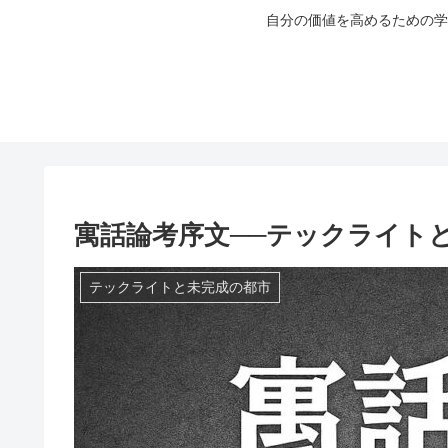
自分の価値を高めるための学
寓話論考序文──テックライト
テックライトと未完成の都市