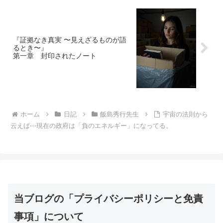
『証拠なき真実 〜見えざるものが語
るとき〜』
第一章 封印されたノート
ホーム
日記
飯島秀行先生
宇宙の法則から
云えば⋯現在の政府は「負のエネルギー」になってる。
当ブログの「プライバシーポリシーと免責
事項」について