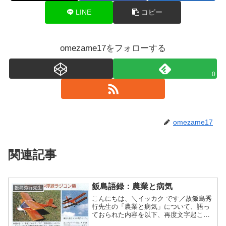
LINE
コピー
omezame17をフォローする
0
omezame17
関連記事
飯島語録：農業と病気
飯島秀行先生
こんにちは、＼イッカク です／故飯島秀
行先生の「農業と病気」について、語っ
ておられた内容を以下、再度文字起こし
したものです。【音声：】＜引用開始＞