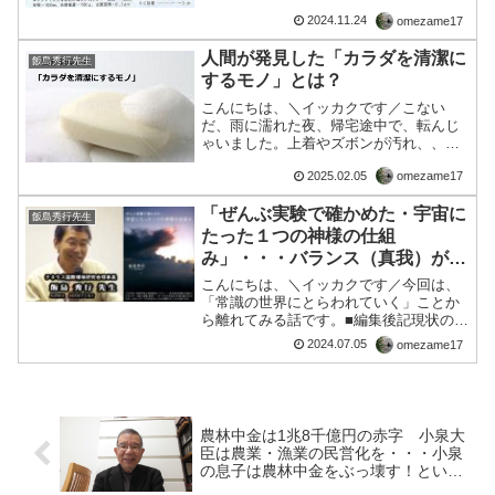
＿＿＿＿＿＿＿＿＿＿＿＿＿＿＿・自然
2024.11.24
omezame17
のサイクルというひとつのサイクルがあ
りたった一つしか存在し...
人間が発見した「カラダを清潔に
飯島秀行先生
するモノ」とは？
こんにちは、＼イッカクです／こない
だ、雨に濡れた夜、帰宅途中で、転んじ
ゃいました。上着やズボンが汚れ、、そ
して、手の甲や肘、腕に自然と身をかば
2025.02.05
omezame17
ったせいかすり傷、切り傷、少々の打
撲、、ひどい目に遭いました。対向車が
「ぜんぶ実験で確かめた・宇宙に
来なかったのが不幸中の幸いな...
飯島秀行先生
たった１つの神様の仕組
み」・・・バランス（真我）が大
事
こんにちは、＼イッカクです／今回は、
「常識の世界にとらわれていく」ことか
ら離れてみる話です。■編集後記現状の世
界で、いちばん問題なのが「政治不審」
2024.07.05
omezame17
でしょう。コレは、一つの大きな偏りに
なってる状態です。それは具体的に「癒
着」と「カネまみれ」の...
農林中金は1兆8千億円の赤字 小泉大
臣は農業・漁業の民営化を・・・小泉
の息子は農林中金をぶっ壊す！という
が？