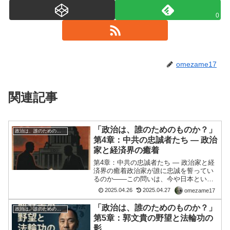
0
omezame17
関連記事
「政治は、誰のためのものか？」
政治は、誰のためのものか？
第4章：中共の忠誠者たち ― 政治
家と経済界の癒着
第4章：中共の忠誠者たち ― 政治家と経
済界の癒着政治家が誰に忠誠を誓ってい
るのか――この問いは、今や日本という
国家の命運に直結する。近年、国会議員
2025.04.26
2025.04.27
omezame17
の中に「日本国民の代表」とは言い難い
動きを見せる者たちが散見される。表向
「政治は、誰のためのものか？」
政治は、誰のためのものか？
きは国民のための政策...
第5章：郭文貴の野望と法輪功の
影