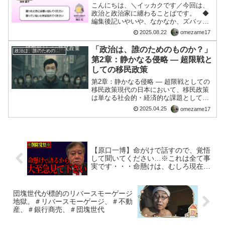
こんにちは、＼イッカクです／今回は、
政治と政治家に纏わることばです。 ◆
編集後記いやいや、なかなか、ズバッと
言ってます。政治家の本質！政治家の本
2025.08.22
omezame17
来は複雑な利害関係の調整以外ではない
ホント！政治とは、私利私欲につながる
「政治は、誰のためのものか？」
政治は、誰のためのものか？
関係者が組んず解れつして...
第2章：静かなる侵略 ― 超限戦と
しての移民政策
第2章：静かなる侵略 ― 超限戦としての
移民政策現代の日本において、移民政策
は単なる社会的・経済的な課題として捉
えられがちだ。しかし、この問題には深
2025.04.25
omezame17
層に潜む「戦略的な意図」が存在してい
る。それが、いわゆる「超限戦」という
概念だ。超限戦とは、...
【原口一博】命がけで話すので、覚悟
して聞いてください…※これは全て事
実です・・・命懸けは、むしろ現在、
取り組むべく案件があるのでは？
団塊世代が標的のリバースモーゲージ
地獄。＃リバースモーゲージ、＃不動
産、＃銀行商売、＃団塊世代