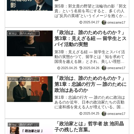
第5章：郭文貴の野望と法輪功の影「郭文
貴」という名前を耳にすると、多くの人
は“反共の英雄”というイメージを抱くかも
しれない。 しかし、その裏側には純粋な
2025.04.27
omezame17
信念だけでは説明できない“緻密な策
略”と“野望”が隠されている。計算された
「政治は、誰のためのものか？」
政治は、誰のためのものか？
情報リークとタ...
第3章：見えざる紐 ― 留学生とス
パイ活動の実態
第3章：見えざる紐 ― 留学生とスパイ活
動の実態かつて、留学とは「知を求めて
国境を越える旅」とされ、美しい理想に
包まれていた。だが、現代の留学生の一
2025.04.25
2025.04.26
omezame17
部は、まったく異なる使命を帯びている
――「祖国の情報収集係」という、目に
「政治は、誰のためのものか？」
政治は、誰のためのものか？
見えぬ“紐”に繋がれ...
第1章：忠誠の行方 ― 誰のために
政治はあるのか
第1章：忠誠の行方 ― 誰のために政治は
あるのか近年、日本の政治家たちの言動
に違和感を覚える人が増えている。国民
の生活や安全保障が危機にさらされてい
2025.04.25
omezame17
るにも関わらず、なぜか中共に対して物
言わぬ態度を取り続ける政治家たち。い
「政治家とは」哲学者 故 池田晶
政治は、誰のためのものか？
ったい彼らは、誰に忠...
子の残した言葉。