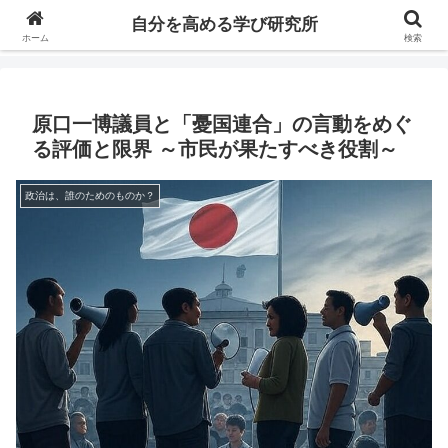
自分の価値を高めるための学びについて研究し、セミナーや情報（ブログ、動
自分を高める学び研究所
画、本などの）コンテンツを紹介するブログです。
ホーム
検索
原口一博議員と「憂国連合」の言動をめぐ
る評価と限界 ～市民が果たすべき役割～
政治は、誰のためのものか？