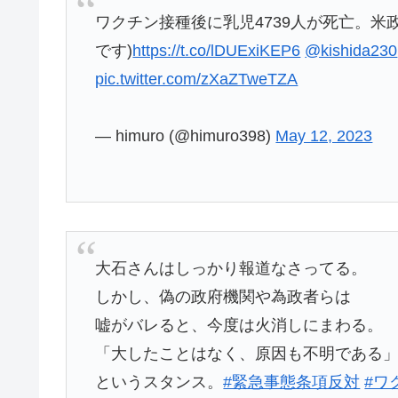
ワクチン接種後に乳児4739人が死亡。米
です)
https://t.co/lDUExiKEP6
@kishida230
pic.twitter.com/zXaZTweTZA
— himuro (@himuro398)
May 12, 2023
大石さんはしっかり報道なさってる。
しかし、偽の政府機関や為政者らは
嘘がバレると、今度は火消しにまわる。
「大したことはなく、原因も不明である
というスタンス。
#緊急事態条項反対
#ワ