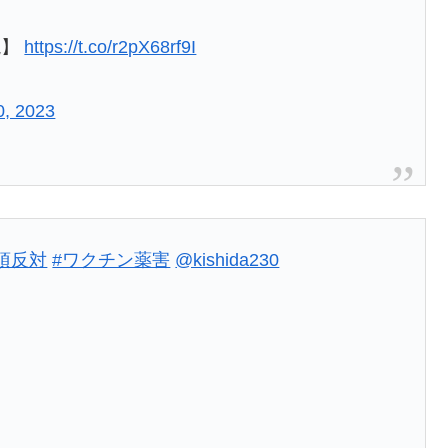
説】
https://t.co/r2pX68rf9I
0, 2023
項反対
#ワクチン薬害
@kishida230
。