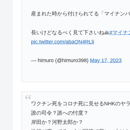
産まれた時から付けられてる「マイナン
長いけどなるべく見て下さいね🙏
#マイナ
pic.twitter.com/abaQN4RLli
— himuro (@himuro398)
May 17, 2023
ワクチン死をコロナ死に見せるNHKのヤ
誰の司令？誰への忖度？
岸田か？河野太郎か？