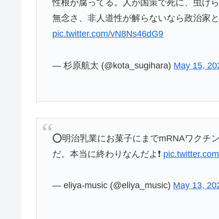
性根が腐ってる。人が国策で死に、虫け
無念さ、非人道性が解らないなら政治家と
pic.twitter.com/vN8Ns46dG9
— 杉原航太 (@kota_sugihara)
May 15, 20
⭕明治乳業にお菓子にまでmRNAワクチ
だ。本当に終わりなんだよ❗
pic.twitter.
— eliya-music (@eliya_music)
May 13, 20