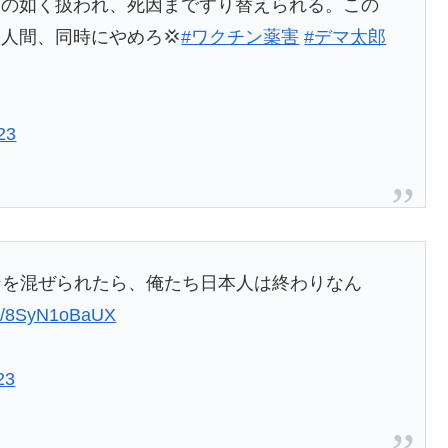
らの如く扱われ、死因まですり替えられる。この
人間、同時にやめろ💢
#ワクチン薬害
#デマ太郎
23
ンを混ぜられたら、俺たち日本人は終わりなん
com/8SyN1oBaUX
23