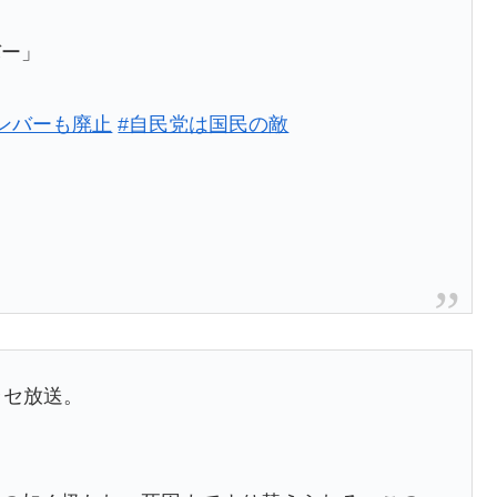
バー」
ンバーも廃止
#自民党は国民の敵
ラセ放送。